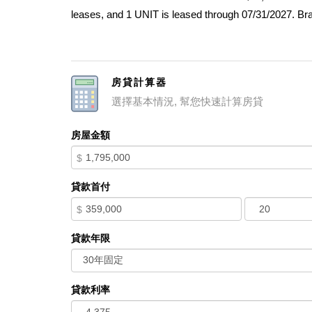
leases, and 1 UNIT is leased through 07/31/2027. Bra
addition of a brand-new ADU, offering a 2 bed/2 bath,
countertops, high-quality appliances, wood flooring
2-4: 3 units, each offering 2 bed/1 bath, 868 SF. The
房貸計算器
new upgrades throughout. The property includes 3 uni
選擇基本情況, 幫您快速計算房貸
parking for residents. Each unit features in-unit was
appliances, wood flooring, and recessed lighting. All te
房屋金額
ensuring hassle-free maintenance and management. A
$
additional rental income, or for investors looking for
貸款首付
$
貸款年限
貸款利率