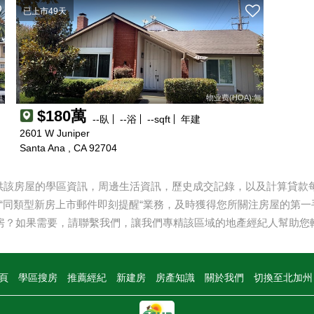
已上市49天
無
物业费(HOA):無
$180萬
--
臥
--
浴
--
sqft
年建
2601 W Juniper
Santa Ana , CA 92704
提供該房屋的學區資訊，周邊生活資訊，歷史成交記錄，以及計算貸款每月
“同類型新房上市郵件即刻提醒“業務，及時獲得您所關注房屋的第一
房？如果需要，請聯繫我們，讓我們專精該區域的地產經紀人幫助您
頁
學區搜房
推薦經紀
新建房
房產知識
關於我們
切換至北加