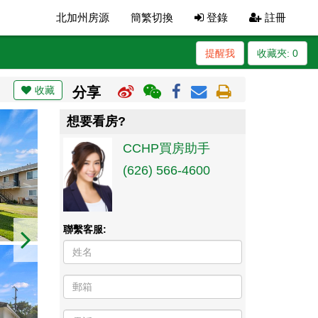
北加州房源
簡繁切換
登錄
註冊
提醒我
收藏夾:
0
收藏
分享
想要看房?
CCHP買房助手
(626) 566-4600
聯繫客服: