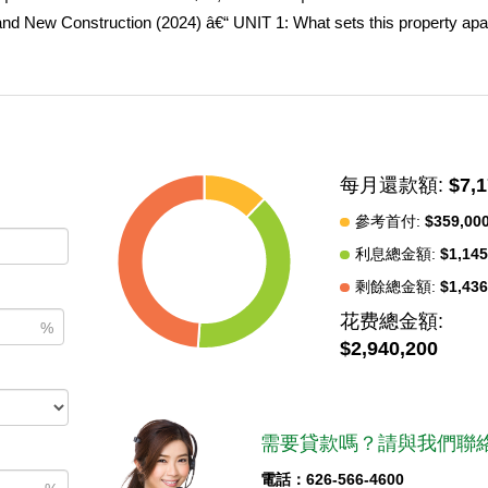
nd New Construction (2024) â€“ UNIT 1: What sets this property apar
 800 SF unit with an open floor plan, central A/C, modern cabinets, qu
, recessed lighting, and washer & dryer hookups. Fully Remodeled â€“
se units were fully remodeled in 2023 with modern design elements and
ts with 1-car garages, plus 4 driveway parking spots, providing conv
her/dryer hookups, A/C, modern cabinets, quartz countertops, high-qual
每月還款額:
$7,
nants pay their own utilities, with gas and electricity individually met
 perfect 1031-exchange opportunity, ideal for a homeowner seeking
參考首付:
$359,00
 a turnkey, income-producing asset.
利息總金額:
$1,145
剩餘總金額:
$1,436
中
花费總金額:
%
$2,940,200
需要貸款嗎？請與我們聯絡
電話：626-566-4600