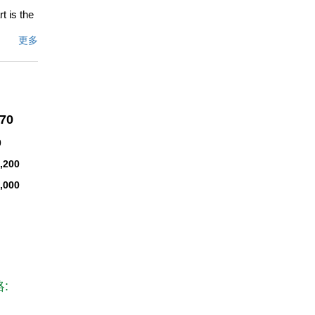
t is the
artz
更多
 UNITS
 all-
enient
ity
170
ered â€”
0
,200
,000
文描述
: