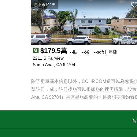
已上市102天
物业费(HOA):
$179.5萬
--
臥
--
浴
--
sqft
年建
2211 S Fairview
Santa Ana , CA 92704
除了房屋基本信息以外，CCHP.COM還可以為您
擊註冊，成功註冊後您可以根據您的搜房標準，設置
Ana, CA 92704
）是否是您想要的？是否想要預約看
首