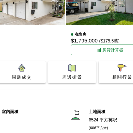
在售房
$1,795,000
($179.5萬)
房貸計算器
周邊成交
周邊街景
相關行業
室內面積
土地面積
6524 平方英呎
(606平方米)