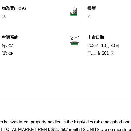
物業費(HOA)
樓層
無
2
空調系統
上市日期
冷:
2025年10月30日
CA
暖:
已上市 281 天
CF
ly investment property nestled in the highly desirable neighborhood
| TOTAL MARKET RENT: $11,250/month | 3 UNITS are on month-t