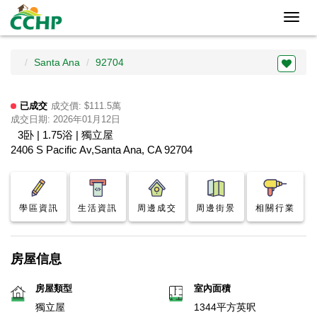
Toggl
navig
Santa Ana
92704
已成交
成交價: $111.5萬
成交日期: 2026年01月12日
3卧 | 1.75浴 | 獨立屋
2406 S Pacific Av,Santa Ana, CA 92704
學區資訊
生活資訊
周邊成交
周邊街景
相關行業
房屋信息
房屋類型
室內面積
獨立屋
1344平方英呎