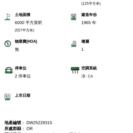
(125平方米)
土地面積
建造年份
6000 平方英呎
1965 年
(557平方米)
物業費(HOA)
樓層
無
1
停車位
空調系統
2 停車位
冷:
CA
上市日期
地產編號
： DW25228315
所處郡縣
： OR