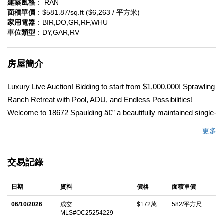
建築風格
： RAN
面積單價
：$581.87/sq.ft ($6,263 / 平方米)
家用電器
：BIR,DO,GR,RF,WHU
車位類型
：DY,GAR,RV
房屋簡介
Luxury Live Auction! Bidding to start from $1,000,000! Sprawling
Ranch Retreat with Pool, ADU, and Endless Possibilities!
Welcome to 18672 Spaulding â€” a beautifully maintained single-
level ranch home nestled in one of North Tustinâ€™s most
更多
desirable neighborhoods. The spacious main residence offers 5
bedrooms, 2 fully upgraded bathrooms, and 2,556 sq. ft. of living
交易記錄
space on a generous 1/4 acre plus lot with room to relax,
entertain, and grow. Step inside to find an inviting layout filled
日期
資料
價格
面積單價
with natural light, featuring a comfortable living room with a
fireplace, and views of the backyard oasis, an updated kitchen
06/10/2026
成交
$172萬
582/平方尺
MLS#OC25254229
with ample cabinetry, and generously sized bedrooms offering