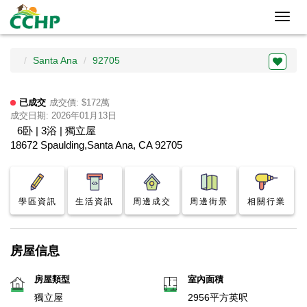
Toggl
navig
Santa Ana
92705
已成交
成交價: $172萬
成交日期: 2026年01月13日
6卧 | 3浴 | 獨立屋
18672 Spaulding,Santa Ana, CA 92705
學區資訊
生活資訊
周邊成交
周邊街景
相關行業
房屋信息
房屋類型
室內面積
獨立屋
2956平方英呎