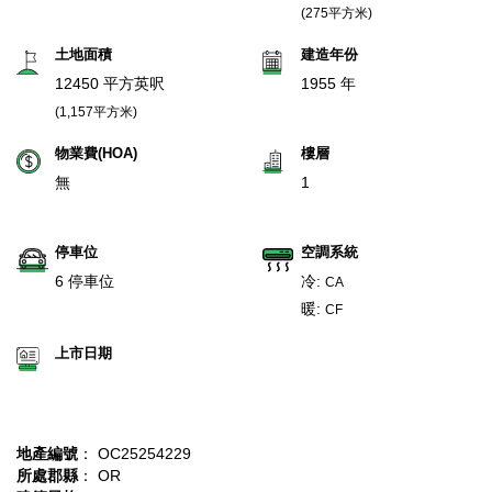
(275平方米)
土地面積
建造年份
12450 平方英呎
1955 年
(1,157平方米)
物業費(HOA)
樓層
無
1
停車位
空調系統
6 停車位
冷:
CA
暖:
CF
上市日期
地產編號
： OC25254229
所處郡縣
： OR