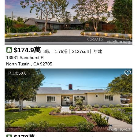
物业费(HOA):無
$174.9萬
3
臥
1.75
浴
2127
sqft
年建
13981 Sandhurst Pl
North Tustin , CA 92705
已上市50天
物业费(HOA):無