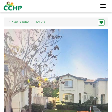
Toggl
navig
San Ysidro
92173