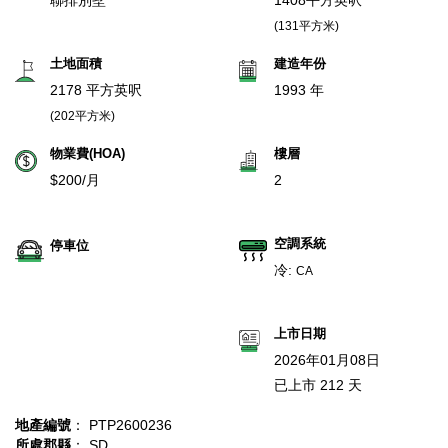
聯排別墅
1408平方英呎
(131平方米)
土地面積
建造年份
2178 平方英呎
1993 年
(202平方米)
物業費(HOA)
樓層
$200/月
2
空調系統
停車位
冷:
CA
上市日期
2026年01月08日
已上市 212 天
地產編號
： PTP2600236
所處郡縣
： SD