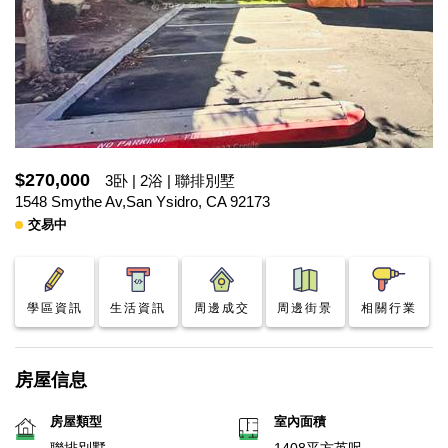
$270,000
3卧 | 2浴 | 聯排別墅
1548 Smythe Av,San Ysidro, CA 92173
交易中
學區資訊
生活資訊
周邊成交
周邊街景
相關行業
房屋信息
房屋類型
室內面積