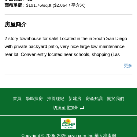
面積單價
：$191.76/sq.ft ($2,064 / 平方米)
房屋簡介
2 story townhouse for sale! Located in the in South San Diego
with private backyard patio, very nice large low maintenance
rear lot. Conveniently located near schools, shopping (Las
Americas Outlets), and easy access to major freeways.
更多
中文描述
首頁
學區搜房
推薦經紀
新建房
房產知識
關於我們
切換至北加州
Copyright © 2005-2026 ccyp.com Inc.華人地產網