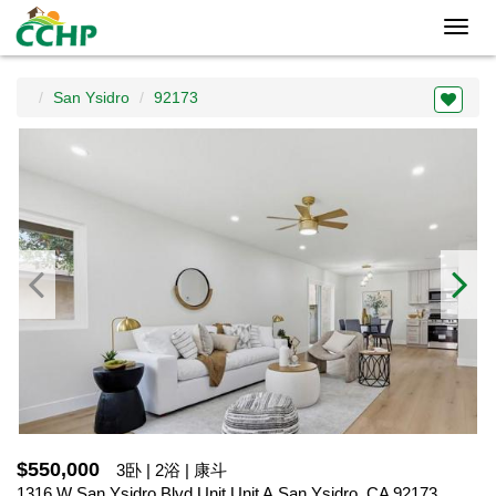
Toggl
navig
San Ysidro
92173
$550,000
3卧 | 2浴 | 康斗
1316 W San Ysidro Blvd Unit Unit A,San Ysidro, CA 92173