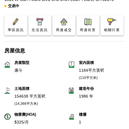
交易中
學區資訊
生活資訊
周邊成交
周邊街景
相關行業
房屋信息
房屋類型
室內面積
康斗
1184平方英呎
(110平方米)
土地面積
建造年份
154638 平方英呎
1986 年
(14,366平方米)
物業費(HOA)
樓層
$325/月
1