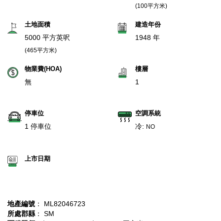
(100平方米)
土地面積
建造年份
5000 平方英呎
1948 年
(465平方米)
物業費(HOA)
樓層
無
1
停車位
空調系統
1 停車位
冷:
NO
上市日期
地產編號
： ML82046723
所處郡縣
： SM