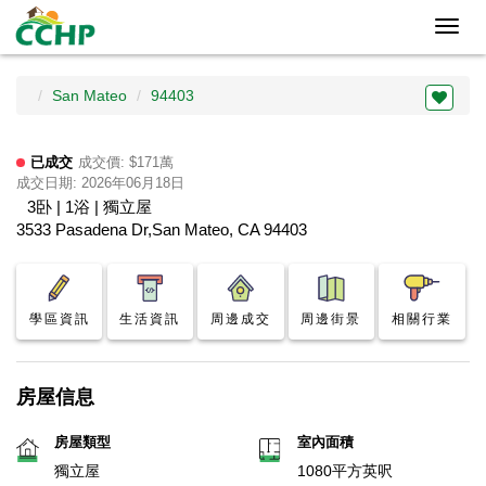
Toggl
navig
San Mateo
94403
已成交
成交價: $171萬
成交日期: 2026年06月18日
3卧 | 1浴 | 獨立屋
3533 Pasadena Dr,San Mateo, CA 94403
學區資訊
生活資訊
周邊成交
周邊街景
相關行業
房屋信息
房屋類型
室內面積
獨立屋
1080平方英呎