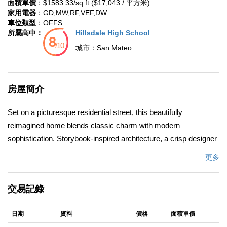
面積單價
：$1583.33/sq.ft ($17,043 / 平方米)
家用電器
：GD,MW,RF,VEF,DW
車位類型
：OFFS
所屬高中：
Hillsdale High School
城市：
San Mateo
房屋簡介
Set on a picturesque residential street, this beautifully
reimagined home blends classic charm with modern
sophistication. Storybook-inspired architecture, a crisp designer
palette, and refreshed curb appeal create an inviting first
更多
impression, enhanced by drought-conscious landscaping and a
welcoming stone pathway. Inside, the expansive living room
交易記錄
features a striking stacked-stone fireplace with gas insert,
recessed lighting, and built-in surround sound system. The light-
日期
資料
價格
面積單價
filled dining area flows seamlessly into the remodeled kitchen,