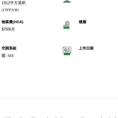
1912平方英呎
(178平方米)
物業費(HOA)
樓層
$769/月
空調系統
上市日期
暖:
SEE