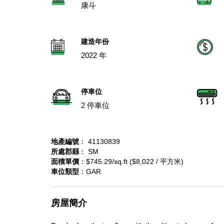
康斗
建造年份
2022 年
停車位
2 停車位
地產編號
： 41130839
所處郡縣
： SM
面積單價
：$745.29/sq.ft ($8,022 / 平方米)
車位類型
：GAR
房屋簡介