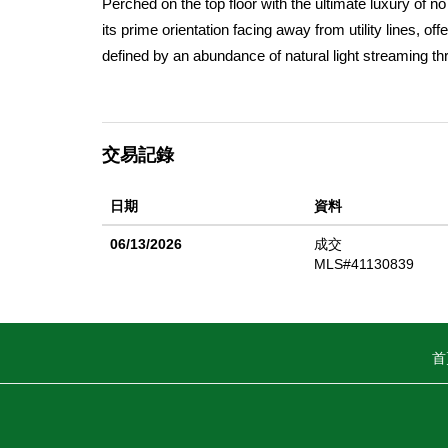
Perched on the top floor with the ultimate luxury of
its prime orientation facing away from utility lines, o
defined by an abundance of natural light streaming t
functional island that flows effortlessly into the livin
while the end-unit position ensures maximum privacy 
balances sleek, energy-efficient design with a "pent
交易記錄
日期
資料
06/13/2026
成交
MLS#41130839
首