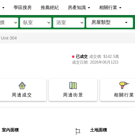
市
學區搜房
推薦經紀
房產知識
相關行業
房屋類型
 Unit 304
已成交
成交價: $142.5萬
成交日期: 2026年06月12日
周邊成交
周邊街景
相關行業
室內面積
土地面積