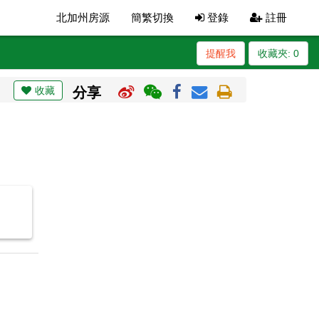
北加州房源
簡繁切換
登錄
註冊
提醒我
收藏夾:
0
收藏
分享