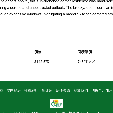
 no neighbors above, this sun-drenched corner residence was hand-sele
ffering a serene and unobstructed outlook. The breezy, open floor plan i
hrough expansive windows, highlighting a modern kitchen centered ar
g area. A private, well-proportioned balcony extends your living space o
and a quiet, peaceful atmosphere. This 2022-built sanctuary perfectl
house-level" feel in one of San Mateoâ€™s most convenient locations.
中
價格
面積單價
$142.5萬
745/平方尺
頁
學區搜房
推薦經紀
新建房
房產知識
關於我們
切換至北加