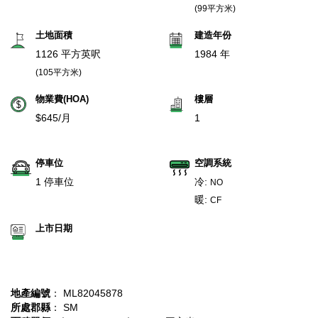
(99平方米)
土地面積
建造年份
1126 平方英呎
1984 年
(105平方米)
物業費(HOA)
樓層
$645/月
1
停車位
空調系統
1 停車位
冷:
NO
暖:
CF
上市日期
地產編號
： ML82045878
所處郡縣
： SM