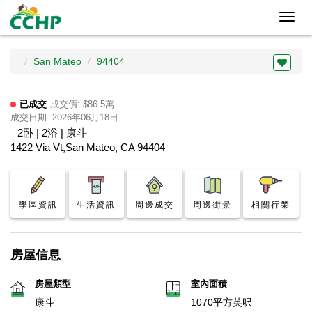
Toggl
navig
San Mateo
94404
已成交
成交價: $86.5萬
成交日期: 2026年06月18日
2卧 | 2浴 | 康斗
1422 Via Vt,San Mateo, CA 94404
學區資訊
生活資訊
周邊成交
周邊街景
相關行業
房屋信息
房屋類型
室內面積
康斗
1070平方英呎