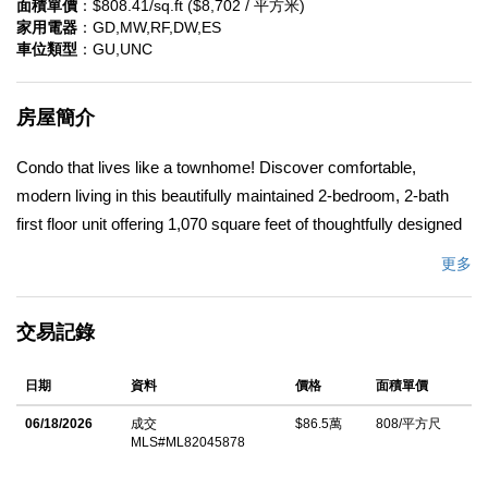
面積單價
：$808.41/sq.ft ($8,702 / 平方米)
家用電器
：GD,MW,RF,DW,ES
車位類型
：GU,UNC
房屋簡介
Condo that lives like a townhome! Discover comfortable,
modern living in this beautifully maintained 2-bedroom, 2-bath
first floor unit offering 1,070 square feet of thoughtfully designed
space. The open-concept layout seamlessly connects the
更多
kitchen, dining, and living areas. Enjoy the convenience of in-unit
laundry, updated windows, and an attached garage plus an
交易記錄
additional deeded parking space. Step outside to your private
patio and take advantage of the community amenities including
日期
資料
價格
面積單價
a swimming pool and scenic walking trail. Edgewater Isle is an
ideal commute location with convenient access to Highways 92
06/18/2026
成交
$86.5萬
808/平方尺
MLS#ML82045878
and 101.