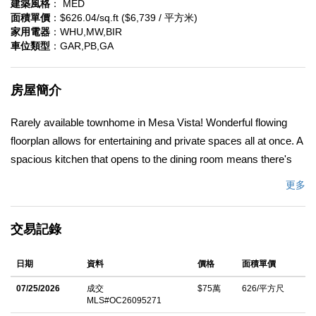
建築風格
： MED
面積單價
：$626.04/sq.ft ($6,739 / 平方米)
家用電器
：WHU,MW,BIR
車位類型
：GAR,PB,GA
房屋簡介
Rarely available townhome in Mesa Vista! Wonderful flowing
floorplan allows for entertaining and private spaces all at once. A
spacious kitchen that opens to the dining room means there's
plenty of room for family dinners, or a private outdoor backyard
更多
space makes al fresco living a breeze, and allows you to bring
the moment outside to enjoy that glorious California weather.
交易記錄
Cozy up in the living room for movie time with fabulous two-
story ceilings that bring an open airy feel to the living space. A
日期
資料
價格
面積單價
generous powder room makes sure the guests or family are
taken care of, and a direct access garage provides convenience
07/25/2026
成交
$75萬
626/平方尺
MLS#OC26095271
galore. Single loaded streets provide for guest parking and