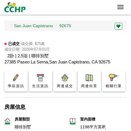
Toggl
navig
San Juan Capistrano
92675
已成交
成交價: $75萬
成交日期: 2026年07月01日
2卧 | 2.5浴 | 聯排別墅
27385 Paseo La Serna,San Juan Capistrano, CA 92675
學區資訊
生活資訊
周邊成交
周邊街景
相關行業
房屋信息
房屋類型
室內面積
聯排別墅
1198平方英呎