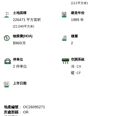
(111平方米)
土地面積
建造年份
226471 平方英呎
1989 年
(21,040平方米)
物業費(HOA)
樓層
$960/月
2
停車位
空調系統
2 停車位
冷:
CA
暖:
CF
上市日期
地產編號
： OC26095271
所處郡縣
： OR