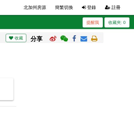
北加州房源
簡繁切換
登錄
註冊
提醒我
收藏夾:
0
收藏
分享