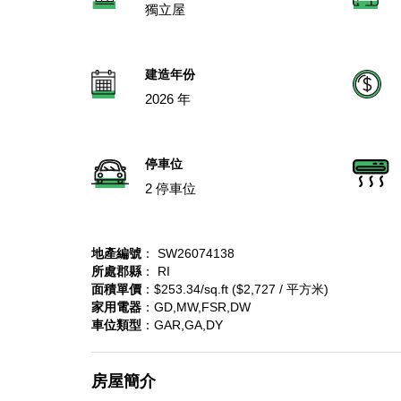
獨立屋
建造年份
2026 年
停車位
2 停車位
地產編號
： SW26074138
所處郡縣
： RI
面積單價
：$253.34/sq.ft ($2,727 / 平方米)
家用電器
：GD,MW,FSR,DW
車位類型
：GAR,GA,DY
房屋簡介