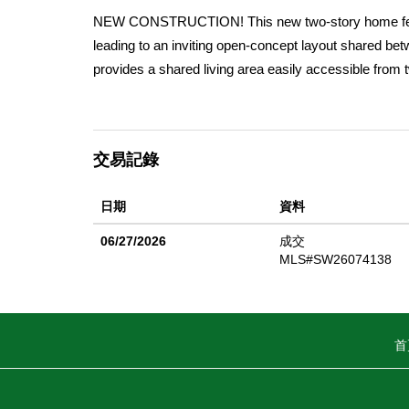
NEW CONSTRUCTION! This new two-story home feature
leading to an inviting open-concept layout shared betwe
provides a shared living area easily accessible from
bathroom and walk-in closet. The kitchen features new
single-family homes for sale, now selling in the Can
parks and a nearby middle school, and the Western Sc
交易記錄
Golf enthusiasts can play on the lush greens at the
drive away at the Soboba Casino Resort.
日期
資料
06/27/2026
成交
MLS#SW26074138
首