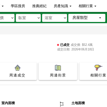
市
學區搜房
推薦經紀
房產知識
相關行業
房屋類型
已成交
成交價: $52.4萬
成交日期: 2026年06月18日
周邊成交
周邊街景
相關行業
室內面積
土地面積