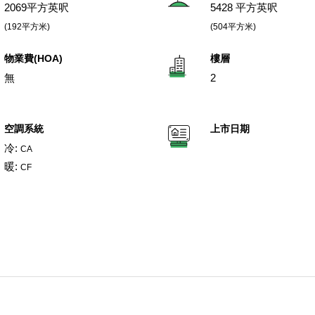
2069平方英呎
5428 平方英呎
(192平方米)
(504平方米)
物業費(HOA)
樓層
無
2
空調系統
上市日期
冷:
CA
暖:
CF