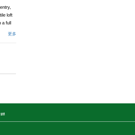
entry,
le loft
a full
ries of
更多
o pocket
 ages.
hort
文描述
州