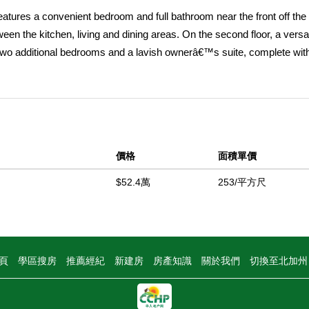
s a convenient bedroom and full bathroom near the front off the 
en the kitchen, living and dining areas. On the second floor, a versati
 two additional bedrooms and a lavish ownerâ€™s suite, complete with 
 caledonia granite countertops and white cabinetry. Rein is a new se
terwood masterplan in San Jacinto, CA. Residents will enjoy access t
ience Center is a popular natural history museum offering fun for all
 Soboba Springs Golf Course. Upscale gaming and entertainment is a s
價格
面積單價
中
$52.4萬
253/平方尺
頁
學區搜房
推薦經紀
新建房
房產知識
關於我們
切換至北加