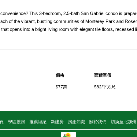
d convenience? This 3-bedroom, 2.5-bath San Gabriel condo is prepar
reach of the vibrant, bustling communities of Monterey Park and Ros
hat opens into a bright living room with elegant tile floors, recessed li
ming touch, before you move seamlessly to the dining alcove and styl
 cabinetry. A skylight casts natural light onto warm wood-style floori
tranquility and abundant closets, with the generous primary featuring an
hed 2-car garage includes an EV charger, and a low monthly HOA cover
like Blossom Market Hall, Almansor Park, and downtown Alhambra's s
價格
面積單價
e how this home connects to everything that lets you experience re
$77萬
582/平方尺
中
頁
學區搜房
推薦經紀
新建房
房產知識
關於我們
切換至北加