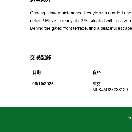
Craving a low-maintenance lifestyle with comfort an
deliver! Move-in ready, itâ€™s situated within easy 
Behind the gated front terrace, find a peaceful escape t
and neutral tones. The corner fireplace adds a welco
kitchen featuring stainless steel appliances and ample
you head upstairs. All three restful retreats provide 
交易記錄
with dual sinks and a glass shower stall. The attac
trash, and exterior upkeep. Enjoy nearby hotspots 
日期
資料
restaurants. With access to I-10 and CSULA, come se
with ease!
06/10/2026
成交
MLS#AR25233129
首