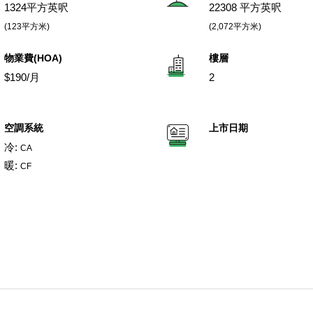
1324平方英呎
22308 平方英呎
(123平方米)
(2,072平方米)
物業費(HOA)
樓層
$190/月
2
空調系統
上市日期
冷:
CA
暖:
CF