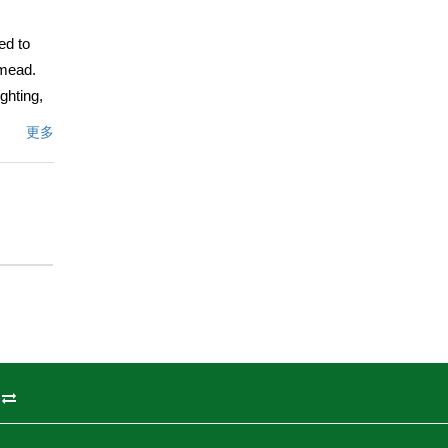
ed to
emead.
ghting,
ish
更多
ng as
 ensuite
s water,
hops and
finement
文描述
州