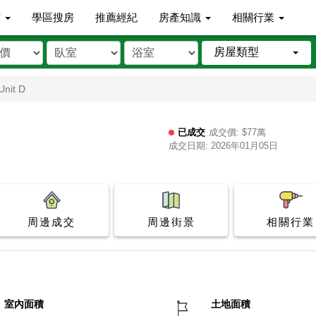
市
學區搜房
推薦經紀
房產知識
相關行業
房屋類型
Unit D
已成交
成交價: $77萬
成交日期: 2026年01月05日
周邊成交
周邊街景
相關行業
室內面積
土地面積