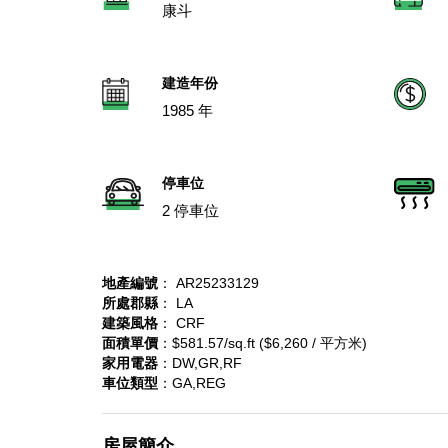
康斗
建造年份
1985 年
停車位
2 停車位
地產編號
： AR25233129
所處郡縣
： LA
建築風格
： CRF
面積單價
：$581.57/sq.ft ($6,260 / 平方米)
家用電器
：DW,GR,RF
車位類型
：GA,REG
房屋簡介