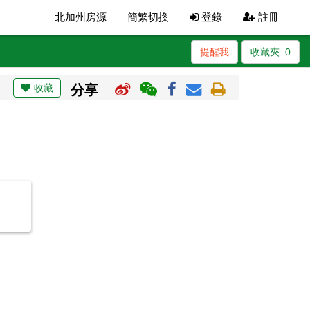
北加州房源
簡繁切換
登錄
註冊
提醒我
收藏夾:
0
收藏
分享