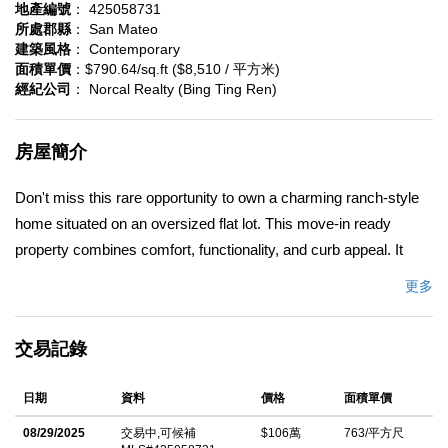
地產編號
： 425058731
所處郡縣
： San Mateo
建築風格
： Contemporary
面積單價
：$790.64/sq.ft ($8,510 / 平方米)
經紀公司
： Norcal Realty (Bing Ting Ren)
房屋簡介
Don't miss this rare opportunity to own a charming ranch-style
home situated on an oversized flat lot. This move-in ready
property combines comfort, functionality, and curb appeal. It
features 3 bedrooms and 2 full bathrooms, a spacious living
更多
room with a fireplace, and a sliding door that opens to a covered
side yardperfect for outdoor dining, entertaining, or a play area.
交易記錄
The kitchen is well-maintained, and the bathrooms have been
renovated. The home also includes fresh interior paint
日期
資料
價格
面積單價
throughout, a dedicated laundry room, a beautifully landscaped
front yard, and a large, flat side yard. A detached garage with a
08/29/2025
交易中,可候補
$106萬
763/平方尺