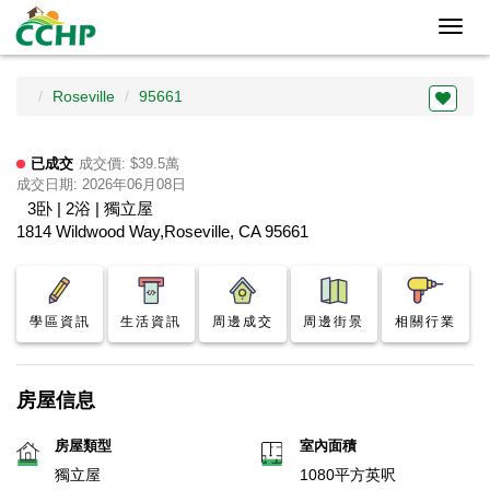
Toggl
navig
Roseville
95661
已成交
成交價: $39.5萬
成交日期: 2026年06月08日
3卧 | 2浴 | 獨立屋
1814 Wildwood Way,Roseville, CA 95661
學區資訊
生活資訊
周邊成交
周邊街景
相關行業
房屋信息
房屋類型
室內面積
獨立屋
1080平方英呎