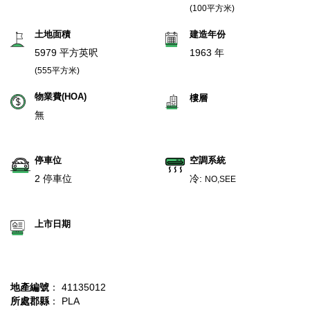
(100平方米)
土地面積
建造年份
5979 平方英呎
1963 年
(555平方米)
物業費(HOA)
樓層
無
停車位
空調系統
2 停車位
冷:
NO,SEE
上市日期
地產編號
： 41135012
所處郡縣
： PLA