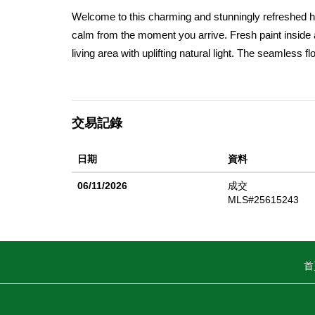
Welcome to this charming and stunningly refreshed h
calm from the moment you arrive. Fresh paint inside an
living area with uplifting natural light. The seamless 
and gatherings. Spacious bedrooms and vintage style
that add warmth and charm. Step outside to a generous
gardening, pets, or even future expansion. A detache
交易記錄
convenience.Quietly tucked away yet moments from lo
accessibility. Its thoughtful updates, spacious yard, a
日期
資料
downsizers or work from home professionals. This is m
06/11/2026
成交
MLS#25615243
首