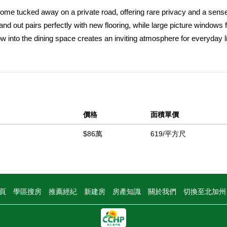
ome tucked away on a private road, offering rare privacy and a sense
d out pairs perfectly with new flooring, while large picture windows fi
flow into the dining space creates an inviting atmosphere for everyday l
 bathrooms bring comfort and character, complemented by original bu
 backyard with mature trees and endless potential, ideal for entertai
d two-car garage provides valuable storage, workspace options, and
cal amenities, this home offers the perfect balance of privacy and
nd peaceful setting make it an incredible opportunity for first-time buy
價格
面積單價
ore than a house, it is a place to grow, gather, and truly feel at hom
$86萬
619/平方尺
中
頁
學區搜房
推薦經紀
新建房
房產知識
關於我們
切換至北加