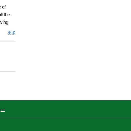
 of
ll the
iving
ilt-ins
更多
ning,
ers,
e.
文描述
州