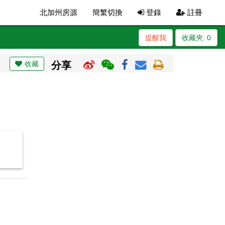
北加州房源
簡繁切換
登錄
註冊
提醒我
收藏夾:
0
收藏
分享