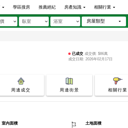
市
學區搜房
推薦經紀
房產知識
相關行業
房屋類型
已成交
成交價: $86萬
成交日期: 2026年02月17日
周邊成交
周邊街景
相關行業
室內面積
土地面積