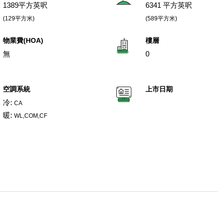
1389平方英呎
6341 平方英呎
(129平方米)
(589平方米)
物業費(HOA)
樓層
無
0
空調系統
上市日期
冷:
CA
暖:
WL,COM,CF