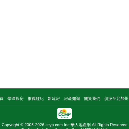
頁
學區搜房
推薦經紀
新建房
房產知識
關於我們
切換至北加
Copyright © 2005-2026 ccyp.com Inc.華人地產網 All Rights Reserved