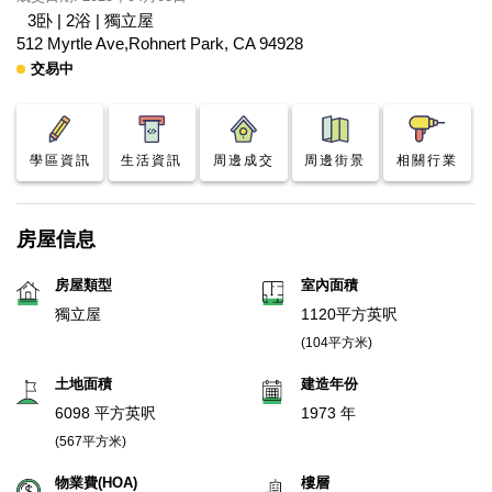
3卧 | 2浴 | 獨立屋
512 Myrtle Ave,Rohnert Park, CA 94928
交易中
學區資訊
生活資訊
周邊成交
周邊街景
相關行業
房屋信息
房屋類型
室內面積
獨立屋
1120平方英呎
(104平方米)
土地面積
建造年份
6098 平方英呎
1973 年
(567平方米)
物業費(HOA)
樓層