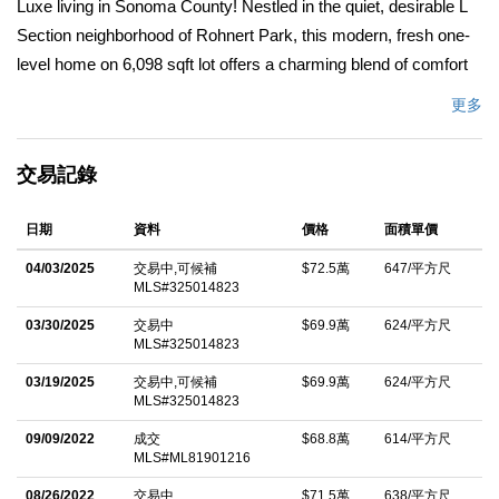
Luxe living in Sonoma County! Nestled in the quiet, desirable L
Section neighborhood of Rohnert Park, this modern, fresh one-
level home on 6,098 sqft lot offers a charming blend of comfort
and convenience. This elegantly remodeled home features
更多
abundant natural light, stainless appliances including gas stove,
new high end flooring, fresh paint and tasteful custom blinds
交易記錄
throughout plus a phenomenal floor plan. Fenced-in front yard
w/adorable white picket fence. Private serene fenced-in
日期
資料
價格
面積單價
backyard w/Pergola is perfect for al fresco dining, entertaining,
gardening, relaxing, stargazing and fun for your pets. 2-Car
04/03/2025
交易中,可候補
$72.5萬
647/平方尺
MLS#325014823
Garage w/storage and sink, washer/dryer hookups. Nest and
Ring Camera. Newer Furnace + A/C. Roof just 4.5 years old.
03/30/2025
交易中
$69.9萬
624/平方尺
MLS#325014823
Handy Storage Shed. Close proximity to great schools, Helen
Putnam and Ladybug Parks, Community Garden, hiking, vibrant
03/19/2025
交易中,可候補
$69.9萬
624/平方尺
MLS#325014823
Downtown Cotati restaurants,shopping and easy freeway
09/09/2022
成交
$68.8萬
614/平方尺
access. This property offers the ideal balance of suburban
MLS#ML81901216
tranquility and urban accessibility. A true gem that combines
08/26/2022
交易中
$71.5萬
638/平方尺