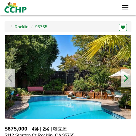
Toggl
navig
Rocklin
95765
$675,000
4卧 | 2浴 | 獨立屋
5112 Stratton Ct,Rocklin, CA 95765