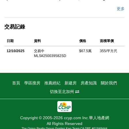
flexible living. The soaring high ceilings create an open, airy feel,
更多
enhanced by the open-concept kitchenâ€”perfect for
entertaining. Enjoy California living at its finest with a sparkling
交易記錄
pool featuring a serene water feature. A 3-car garage provides
ample space for your vehicles and storage needs. Solar panels
日期
資料
價格
面積單價
offer energy efficiency, while highly-rated schools, including
Granite Oaks Middle School just a short walk away, add
12/10/2025
交易中
$67.5萬
355/平方尺
MLS#250039582SD
convenience for families. A perfect blend of luxury, location, and
lifestyle. Come see it today!
中文描述
首頁
學區搜房
推薦經紀
新建房
房產知識
關於我們
切換至北加州
Copyright © 2005-2026 ccyp.com Inc.華人地產網
All Rights Reserved
The Onion Realty Group Gorden Kao Team CA DRE #01849444