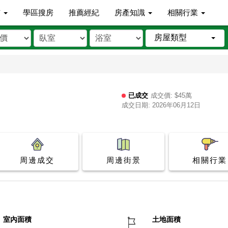
市
學區搜房
推薦經紀
房產知識
相關行業
房屋類型
已成交
成交價: $45萬
成交日期: 2026年06月12日
周邊成交
周邊街景
相關行業
室內面積
土地面積