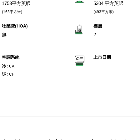
1753平方英呎
5304 平方英呎
(163平方米)
(493平方米)
物業費(HOA)
樓層
無
2
空調系統
上市日期
冷:
CA
暖:
CF