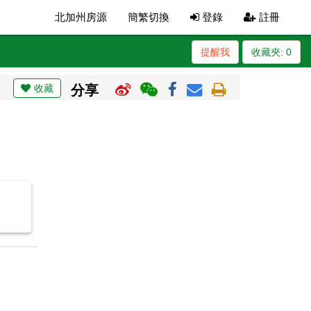
北加州房源
簡繁切換
登錄
註冊
提醒我
收藏夾:
0
收藏
分享