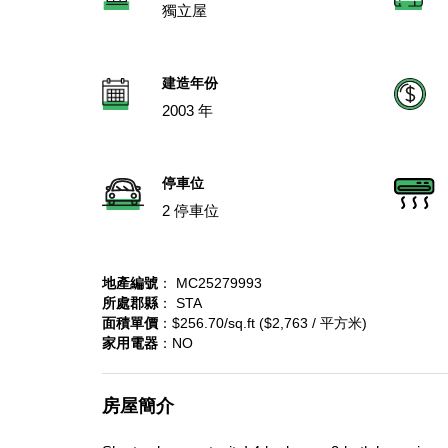
獨立屋
建造年份
2003 年
停車位
2 停車位
地產編號
： MC25279993
所處郡縣
： STA
面積單價
：$256.70/sq.ft ($2,763 / 平方米)
家用電器
：NO
房屋簡介