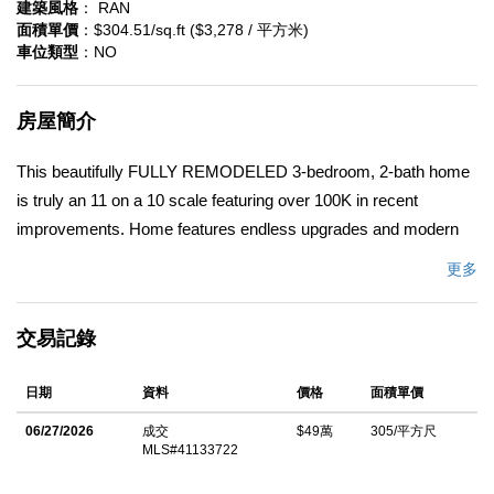
建築風格
： RAN
面積單價
：$304.51/sq.ft ($3,278 / 平方米)
車位類型
：NO
房屋簡介
This beautifully FULLY REMODELED 3-bedroom, 2-bath home
is truly an 11 on a 10 scale featuring over 100K in recent
improvements. Home features endless upgrades and modern
finishes throughout, this stunning property offers a brand-new
更多
kitchen with white shaker cabinets, granite countertops, black
stainless steel appliances, recessed LED lighting, and more.
交易記錄
The spacious layout includes a large family room, generous
dining area, and an oversized FULLY REMODELED indoor
日期
資料
價格
面積單價
laundry room with plenty of storage space. Additional upgrades
include central heat and air, new dual-pane windows, new
06/27/2026
成交
$49萬
305/平方尺
MLS#41133722
window coverings, a new tankless water heater, fresh interior
and exterior paint, and FULLY REMODELED bathrooms. Step