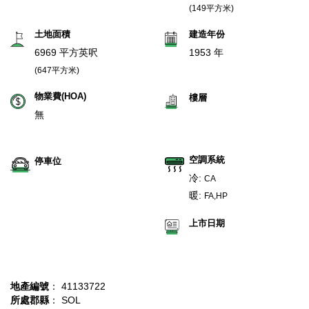
(149平方米)
土地面積
建造年份
6969 平方英呎
1953 年
(647平方米)
物業費(HOA)
樓層
無
空調系統
停車位
冷:
CA
暖:
FA,HP
上市日期
地產編號
： 41133722
所處郡縣
： SOL