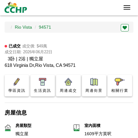
Toggl
navig
Rio Vista
94571
已成交
成交價: $49萬
成交日期: 2026年06月22日
3卧 | 2浴 | 獨立屋
618 Virginia Dr,Rio Vista, CA 94571
學區資訊
生活資訊
周邊成交
周邊街景
相關行業
房屋信息
房屋類型
室內面積
獨立屋
1609平方英呎