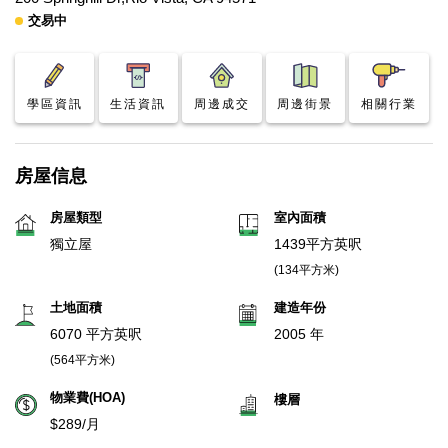
交易中
學區資訊
生活資訊
周邊成交
周邊街景
相關行業
房屋信息
房屋類型
室內面積
獨立屋
1439平方英呎
(134平方米)
土地面積
建造年份
6070 平方英呎
2005 年
(564平方米)
物業費(HOA)
樓層
$289/月