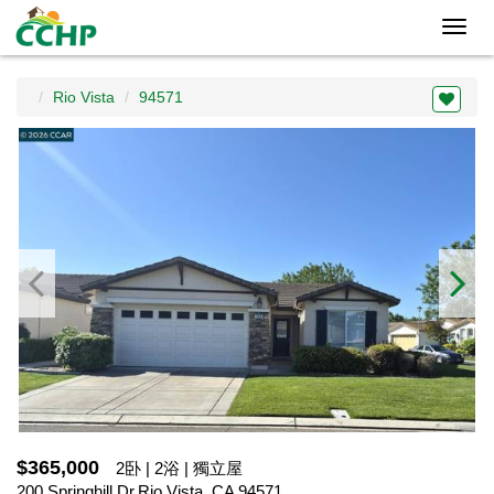
Toggl
navig
Rio Vista
94571
$365,000
2卧 | 2浴 | 獨立屋
200 Springhill Dr,Rio Vista, CA 94571