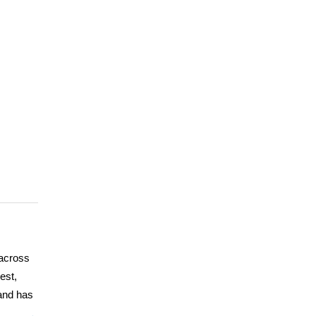
 across
est,
 and has
st