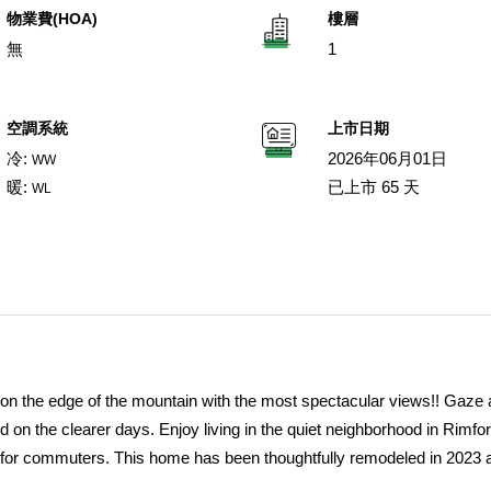
物業費(HOA)
樓層
無
1
空調系統
上市日期
冷:
2026年06月01日
WW
暖:
已上市 65 天
WL
 on the edge of the mountain with the most spectacular views!! Gaze
land on the clearer days. Enjoy living in the quiet neighborhood in Rimfor
ion for commuters. This home has been thoughtfully remodeled in 2023
since. Whether you want your own beautiful mountain home with the mo