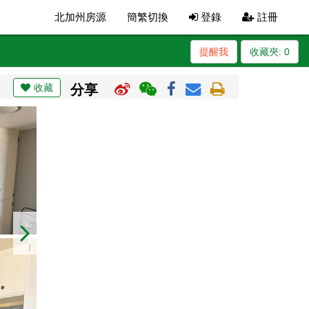
北加州房源
簡繁切換
登錄
註冊
提醒我
收藏夾:
0
收藏
分享