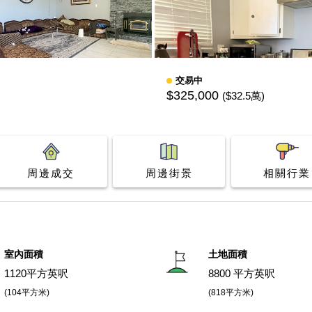
交易中
$325,000
($32.5萬)
周邊成交
周邊街景
相關行業
室內面積
土地面積
1120平方英呎
8800 平方英呎
(104平方米)
(818平方米)