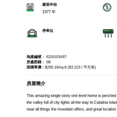
建造年份
1977 年
停車位
地產編號
： IG26103497
所處郡縣
： SB
面積單價
：$290.18/sq.ft ($3,123 / 平方米)
房屋簡介
This amazing single story one level home is perched
the valley full of city lights all the way to Catalina Is
near all things the mountain offers, and great locat
been an extremely successful full time rental ever 