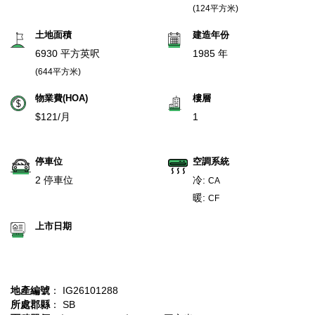
(124平方米)
土地面積
建造年份
6930 平方英呎
1985 年
(644平方米)
物業費(HOA)
樓層
$121/月
1
停車位
空調系統
2 停車位
冷:
CA
暖:
CF
上市日期
地產編號
： IG26101288
所處郡縣
： SB