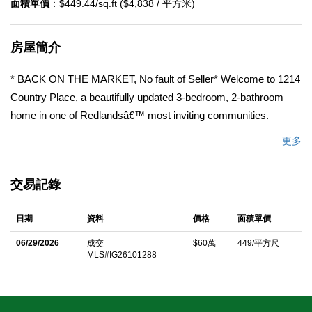
面積單價
：$449.44/sq.ft ($4,838 / 平方米)
房屋簡介
* BACK ON THE MARKET, No fault of Seller* Welcome to 1214
Country Place, a beautifully updated 3-bedroom, 2-bathroom
home in one of Redlandsâ€™ most inviting communities.
Offering 1,335 square feet of thoughtfully designed living space,
更多
this home features beautiful finishes throughout, creating a
warm and refined atmosphere. The charming landscaping and
交易記錄
idyllic backyard provide the perfect setting for relaxing or
entertaining, while the well-kept community adds to the
日期
資料
價格
面積單價
homeâ€™s overall appeal. A rare blend of comfort, style, and
location in the heart of Redlands.
06/29/2026
成交
$60萬
449/平方尺
MLS#IG26101288
中文描述