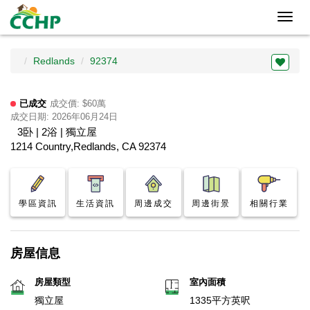
Toggl
navig
Redlands
92374
已成交
成交價: $60萬
成交日期: 2026年06月24日
3卧 | 2浴 | 獨立屋
1214 Country,Redlands, CA 92374
學區資訊
生活資訊
周邊成交
周邊街景
相關行業
房屋信息
房屋類型
室內面積
獨立屋
1335平方英呎