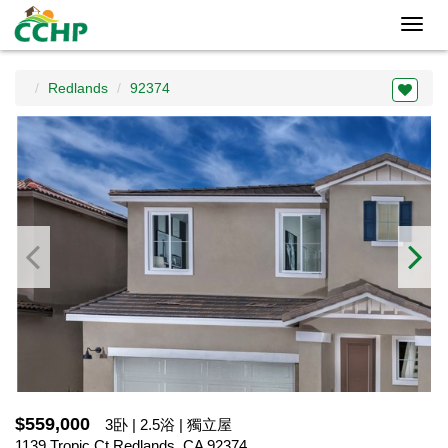
Toggl
navig
Redlands
92374
$559,000
3卧 | 2.5浴 | 獨立屋
1139 Tropic Ct,Redlands, CA 92374