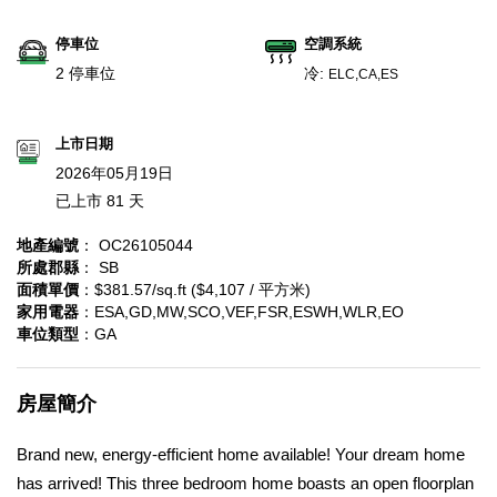
停車位
空調系統
2 停車位
冷:
ELC,CA,ES
上市日期
2026年05月19日
已上市 81 天
地產編號
： OC26105044
所處郡縣
： SB
面積單價
：$381.57/sq.ft ($4,107 / 平方米)
家用電器
：ESA,GD,MW,SCO,VEF,FSR,ESWH,WLR,EO
車位類型
：GA
房屋簡介
Brand new, energy-efficient home available! Your dream home
has arrived! This three bedroom home boasts an open floorplan