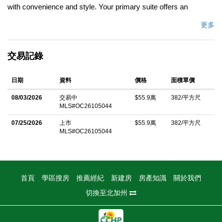
with convenience and style. Your primary suite offers an
expansive walk-in closet and bathroom with a dual sink vanity
更多
and standalone shower. Willow at Live Oak is now selling with
designer-decorated model homes in Redlands, CA. Featuring
交易記錄
two-story, single-family homes with expansive primary suites,
chef-inspired kitchens, and flexible lofts. Every home boasts
日期
資料
價格
面積單價
energy-efficient features such as multispeed HVAC systems,
spray foam insultation, and high-performance air filtration so you
08/03/2026
交易中
$55.9萬
382/平方尺
MLS#OC26105044
can spend less on utility bills and more on the things that matter
most. Each of our homes is built with innovative, energy-efficient
07/25/2026
上市
$55.9萬
382/平方尺
MLS#OC26105044
features designed to help you enjoy more savings, better health,
real comfort and peace of mind.
中文描述
首頁
學區搜房
推薦經紀
新建房
房產知識
關於我們
切換至北加州