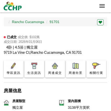
Toggl
navig
Rancho Cucamonga
91701
已成交
成交價: $102萬
成交日期: 2026年01月06日
4卧 | 4.5浴 | 獨立屋
9719 La Vine Ct,Rancho Cucamonga, CA 91701
學區資訊
生活資訊
周邊成交
周邊街景
相關行業
房屋信息
房屋類型
室內面積
獨立屋
3138平方英呎