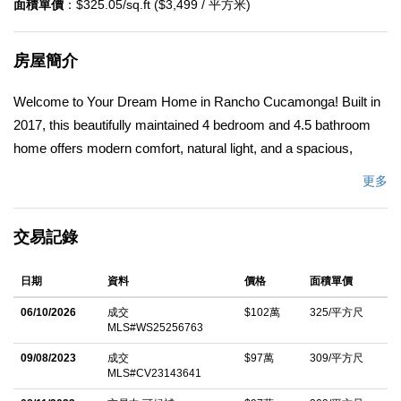
面積單價
：$325.05/sq.ft ($3,499 / 平方米)
房屋簡介
Welcome to Your Dream Home in Rancho Cucamonga! Built in
2017, this beautifully maintained 4 bedroom and 4.5 bathroom
home offers modern comfort, natural light, and a spacious,
functional layout perfect for todayâ€™s lifestyle. Step inside to
更多
an open-concept living area featuring a cozy fireplace that
connects the family room, dining area, and a stunning kitchen.
交易記錄
The oversized island, updated countertops, and abundant
cabinetry make this space ideal for both everyday living and
日期
資料
價格
面積單價
entertaining. Tiles and light-colored wood-like plank flooring,
enhancing the homeâ€™s bright and airy feel. Downstairs,
06/10/2026
成交
$102萬
325/平方尺
MLS#WS25256763
youâ€™ll find a convenient one-bedroom suiteâ€”perfect for
guests or extended family. Upstairs features three additional
09/08/2023
成交
$97萬
309/平方尺
MLS#CV23143641
bedrooms, including two suites. The primary suite is a true