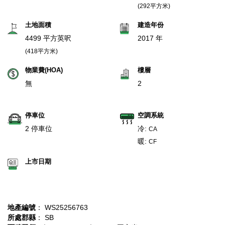
(292平方米)
土地面積
建造年份
4499 平方英呎
2017 年
(418平方米)
物業費(HOA)
樓層
無
2
停車位
空調系統
2 停車位
冷:
CA
暖:
CF
上市日期
地產編號
： WS25256763
所處郡縣
： SB