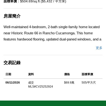
面積單價
：$504.69/sq.ft ($5,432 / 平方米)
房屋簡介
Well-maintained 4-bedroom, 2-bath single-family home located
near Historic Route 66 in Rancho Cucamonga. This home
features hardwood flooring, updated dual-paned windows, and a
functional layout designed for everyday living. The large
更多
backyard includes mature fruit trees and a covered patio,
offering plenty of outdoor space for relaxation or entertaining. A
交易記錄
2-car attached garage provides convenient parking and
additional storage. Situated close to schools, parks, shopping,
日期
資料
價格
面積單價
and local amenities, this property offers a great combination of
comfort and location in a desirable Rancho Cucamonga
06/11/2026
成交
$69.9萬
505/平方尺
MLS#CV25252924
neighborhood.
中文描述