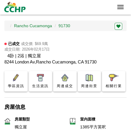
Toggl
navig
Rancho Cucamonga
91730
已成交
成交價: $69.9萬
成交日期: 2026年02月17日
4卧 | 2浴 | 獨立屋
8244 London Av,Rancho Cucamonga, CA 91730
學區資訊
生活資訊
周邊成交
周邊街景
相關行業
房屋信息
房屋類型
室內面積
獨立屋
1385平方英呎