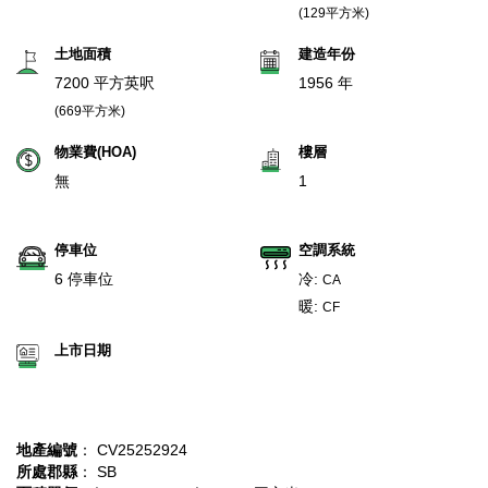
(129平方米)
土地面積
建造年份
7200 平方英呎
1956 年
(669平方米)
物業費(HOA)
樓層
無
1
停車位
空調系統
6 停車位
冷:
CA
暖:
CF
上市日期
地產編號
： CV25252924
所處郡縣
： SB