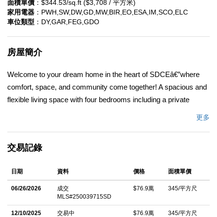
面積單價
：$344.53/sq.ft ($3,708 / 平方米)
家用電器
：PWH,SW,DW,GD,MW,BIR,EO,ESA,IM,SCO,ELC
車位類型
：DY,GAR,FEG,GDO
房屋簡介
Welcome to your dream home in the heart of SDCEâ€”where
comfort, space, and community come together! A spacious and
flexible living space with four bedrooms including a private
downstairs suite ideal for multigenerational living or guests.
更多
Includes an expansive family room with cozy fireplace, open to
the dining area. The light-filled kitchen has ample cabinet space
交易記錄
and easy access to living areas and the large primary bedroom
has a walk-in closet for ultimate comfort. The ordersized lot has
日期
資料
價格
面積單價
emdless possibilites â€“ room for a pool, ADU, horses, RV, or
boat parking... create your ideal backyard oasis or enjoy open
06/26/2026
成交
$76.9萬
345/平方尺
MLS#250039715SD
space for entertaining and relaxation. Comes with Resort-Style
Community Amenities: â€¢ 18-hole championship golf course &
12/10/2025
交易中
$76.9萬
345/平方尺