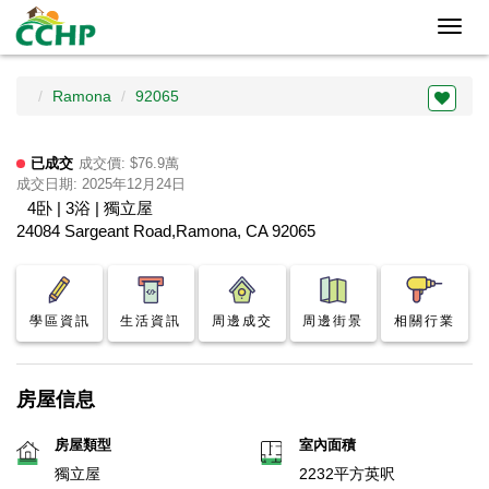
Toggl
navig
Ramona
92065
已成交
成交價: $76.9萬
成交日期: 2025年12月24日
4卧 | 3浴 | 獨立屋
24084 Sargeant Road,Ramona, CA 92065
學區資訊
生活資訊
周邊成交
周邊街景
相關行業
房屋信息
房屋類型
室內面積
獨立屋
2232平方英呎