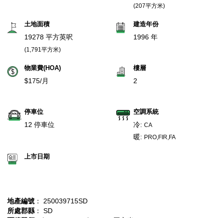
(207平方米)
土地面積
建造年份
19278 平方英呎
1996 年
(1,791平方米)
物業費(HOA)
樓層
$175/月
2
停車位
空調系統
12 停車位
冷:
CA
暖:
PRO,FIR,FA
上市日期
地產編號
： 250039715SD
所處郡縣
： SD