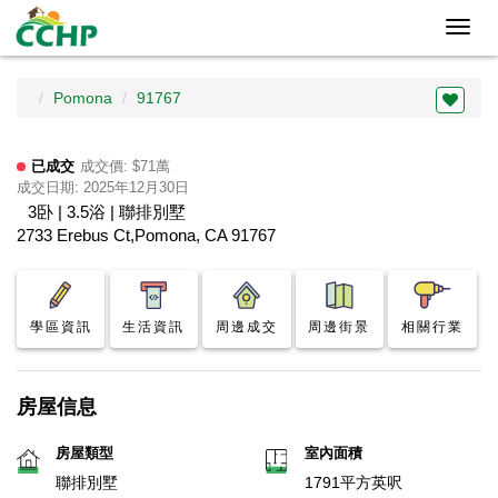
Toggl
navig
Pomona
91767
已成交
成交價: $71萬
成交日期: 2025年12月30日
3卧 | 3.5浴 | 聯排別墅
2733 Erebus Ct,Pomona, CA 91767
學區資訊
生活資訊
周邊成交
周邊街景
相關行業
房屋信息
房屋類型
室內面積
聯排別墅
1791平方英呎