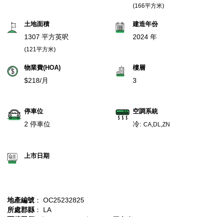
(166平方米)
土地面積
建造年份
1307 平方英呎
2024 年
(121平方米)
物業費(HOA)
樓層
$218/月
3
停車位
空調系統
2 停車位
冷:
CA,DL,ZN
上市日期
地產編號
： OC25232825
所處郡縣
： LA