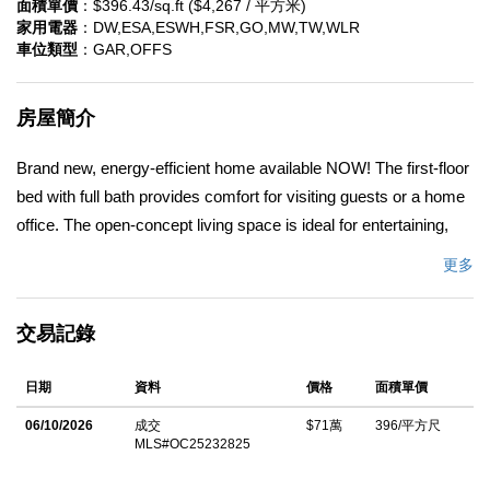
面積單價
：$396.43/sq.ft ($4,267 / 平方米)
家用電器
：DW,ESA,ESWH,FSR,GO,MW,TW,WLR
車位類型
：GAR,OFFS
房屋簡介
Brand new, energy-efficient home available NOW! The first-floor
bed with full bath provides comfort for visiting guests or a home
office. The open-concept living space is ideal for entertaining,
featuring a chef-inspired kitchen with large island, dedicated
更多
dining space, and a powder bath. The Knoll is now selling with
designer-decorated models homes in the booming city of
交易記錄
Pomona. Featuring spacious floorplans with chef-inspired
kitchens, accommodations for overnight guests and home
日期
資料
價格
面積單價
offices, and bonus storage space. Every home boasts energy-
efficient features such as spray foam insultation, Low-E
06/10/2026
成交
$71萬
396/平方尺
MLS#OC25232825
windows and high-performance air filtration so you can spend
more on the things that matter most. Each of our homes is built