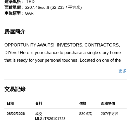
建築風格
： TRD
面積單價
：$207.46/sq.ft ($2,233 / 平方米)
車位類型
：GAR
房屋簡介
OPPORTUNITY AWAITS!! INVESTORS, CONTRACTORS,
DIYers! Here is your chance to purchase a single story home
that is ready for your personal touches. Located on one of the
highest points in Pinon Hills with an amazing view of the High
更多
Desert and Mountains. Inhale the fresh air as you soak in all the
views. The outdoor upper decks offers you a birds eye view that
交易記錄
is breathtaking. This spacious home spreads 1,475 square feet
of living space. The total property sprawls a total of 1.26 acres.
日期
資料
價格
面積單價
As you enter the 3 Bedroom 2 Bath Home you will be greeted by
the open floorplan kitchen and living room. The walk in pantry
08/02/2026
成交
$30.6萬
207/平方尺
MLS#TR26101723
provides optimal space for storage. The counter range top over
looks the fireplace. The home stays exceptionally warm with