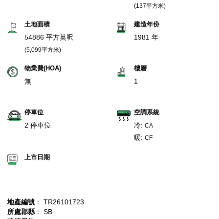
(137平方米)
土地面積
建造年份
54886 平方英呎
1981 年
(5,099平方米)
物業費(HOA)
樓層
無
1
停車位
空調系統
2 停車位
冷:
CA
暖:
CF
上市日期
地產編號
： TR26101723
所處郡縣
： SB