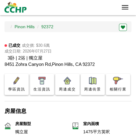
Toggl
navig
Pinon Hills
92372
已成交
成交價: $30.6萬
成交日期: 2026年07月27日
3卧 | 2浴 | 獨立屋
8451 Zohra Canyon Rd,Pinon Hills, CA 92372
學區資訊
生活資訊
周邊成交
周邊街景
相關行業
房屋信息
房屋類型
室內面積
獨立屋
1475平方英呎