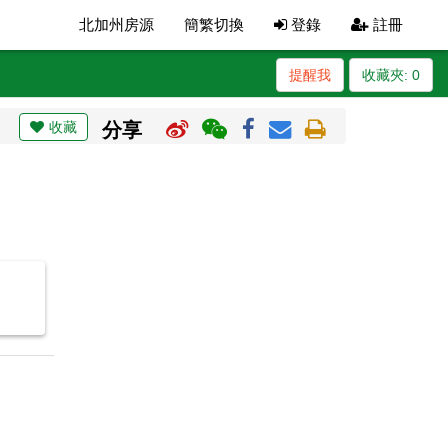
北加州房源
簡繁切換
登錄
註冊
提醒我
收藏夾:
0
收藏
分享