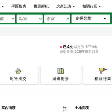
市
學區搜房
推薦經紀
房產知識
相關行業
房屋類型
已成交
成交價: $27.9萬
成交日期: 2026年06月25日
周邊成交
周邊街景
相關行業
室內面積
土地面積