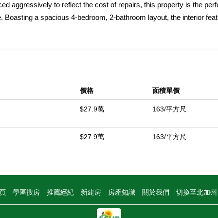
ed aggressively to reflect the cost of repairs, this property is the perf
 Boasting a spacious 4-bedroom, 2-bathroom layout, the interior fea
e centerpiece of a stunning remodel. Step outside to find a unique, histo
assive rock fireplace and solid concrete flooring. Itâ€™s the ultima
ion, or private hot tub spa area. Opportunities with this much upside
ab loans preferredâ€”schedule your showing today and unlock this pr
價格
面積單價
中
$27.9萬
163/平方尺
$27.9萬
163/平方尺
頁
學區搜房
推薦經紀
新建房
房產知識
關於我們
切換至北加