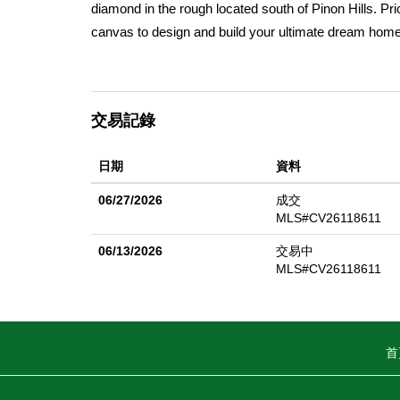
diamond in the rough located south of Pinon Hills. Pric
canvas to design and build your ultimate dream home.
cozy fireplace in the living room just waiting to be th
bonus: an old homestead foundation complete with a m
for a custom outdoor BBQ kitchen, entertainment pavil
交易記錄
donâ€™t come around often in this area. Cash or reh
true potential!
日期
資料
06/27/2026
成交
MLS#CV26118611
06/13/2026
交易中
MLS#CV26118611
首