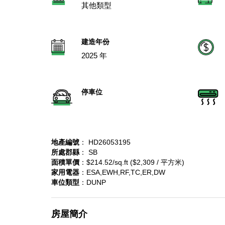
其他類型
建造年份
2025 年
停車位
地產編號
： HD26053195
所處郡縣
： SB
面積單價
：$214.52/sq.ft ($2,309 / 平方米)
家用電器
：ESA,EWH,RF,TC,ER,DW
車位類型
：DUNP
房屋簡介