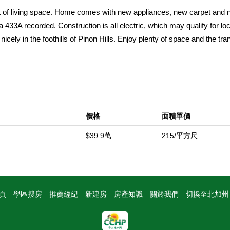
ft of living space. Home comes with new appliances, new carpet and
433A recorded. Construction is all electric, which may qualify for loc
nicely in the foothills of Pinon Hills. Enjoy plenty of space and the tran
s away from Wrightwood, which offers year-round activities such campi
 to be reliable and accurate; but buyer, its agents to satisfy themse
中
價格
面積單價
$39.9萬
215/平方尺
頁
學區搜房
推薦經紀
新建房
房產知識
關於我們
切換至北加