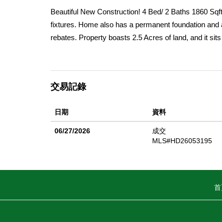
Beautiful New Construction! 4 Bed/ 2 Baths 1860 Sq
fixtures. Home also has a permanent foundation and a 
rebates. Property boasts 2.5 Acres of land, and it sits 
that this home has to offer. Property sits 15 minute
snowboarding and local shopping. All information deem
do their own investigations and due diligence.
交易記錄
日期
資料
06/27/2026
成交
MLS#HD26053195
首