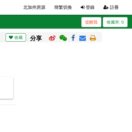
北加州房源
簡繁切換
登錄
註冊
提醒我
收藏夾:
0
收藏
分享