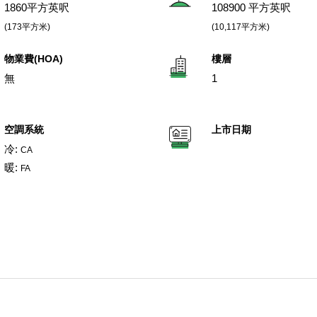
1860平方英呎
108900 平方英呎
(173平方米)
(10,117平方米)
物業費(HOA)
樓層
無
1
空調系統
上市日期
冷:
CA
暖:
FA