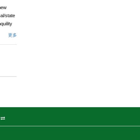
 new
al/state
quility
ng,
更多
lves and
文描述
州