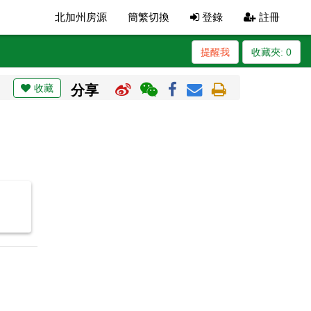
北加州房源
簡繁切換
登錄
註冊
提醒我
收藏夾:
0
收藏
分享