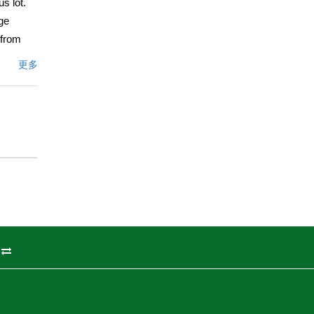
s lot.
rge
 from
更多
this
文描述
州