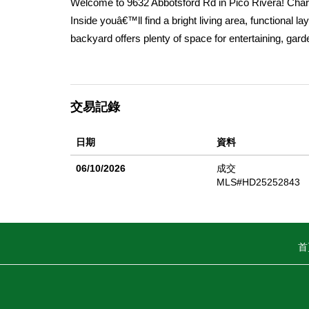
Welcome to 9632 Abbotsford Rd in Pico Rivera! Charm
Inside youâ€™ll find a bright living area, functional la
backyard offers plenty of space for entertaining, gard
the 5, 605, and 60 freeways, making commuting thro
schools, parks, and dining. Whether you're a first-time
home checks the boxes. Don't miss the chance to own
交易記錄
日期
資料
06/10/2026
成交
MLS#HD25252843
首