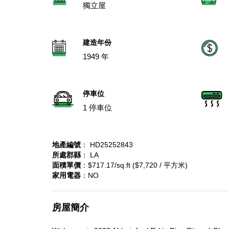
獨立屋
建造年份
1949 年
停車位
1 停車位
地產編號
： HD25252843
所處郡縣
： LA
面積單價
：$717.17/sq.ft ($7,720 / 平方米)
家用電器
：NO
房屋簡介