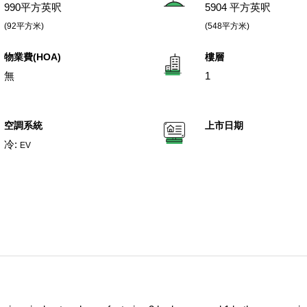
990平方英呎
5904 平方英呎
(92平方米)
(548平方米)
物業費(HOA)
樓層
無
1
空調系統
上市日期
冷:
EV