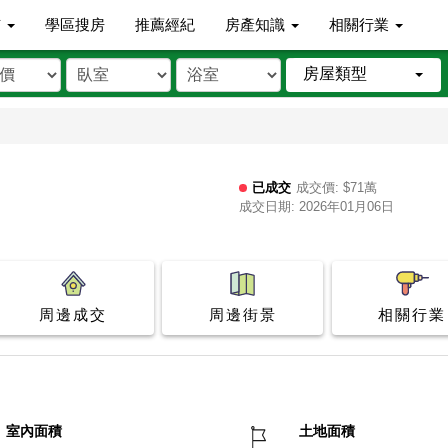
市
學區搜房
推薦經紀
房產知識
相關行業
房屋類型
已成交
成交價: $71萬
成交日期: 2026年01月06日
周邊成交
周邊街景
相關行業
室內面積
土地面積