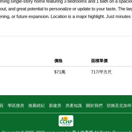
ing single-story home featuring 3 bedrooms and 1 bath on a spaciou
yout, and great potential to personalize or update to your taste. The la
ening, or future expansion. Location is a major highlight. Just minutes
ughout Los Angeles quick and convenient. Close to shopping centers,
 buyer, downsizing, or looking for an investment with great potential, 
 in this centrally located neighborhood!
中
價格
面積單價
$71萬
717/平方尺
頁
學區搜房
推薦經紀
新建房
房產知識
關於我們
切換至北加