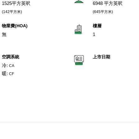
1525平方英呎
6948 平方英呎
(142平方米)
(645平方米)
物業費(HOA)
樓層
無
1
空調系統
上市日期
冷:
CA
暖:
CF