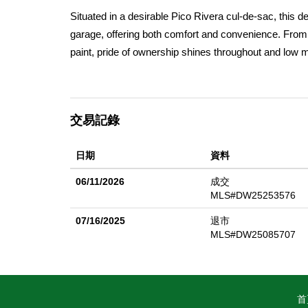
Situated in a desirable Pico Rivera cul-de-sac, this 
garage, offering both comfort and convenience. From
paint, pride of ownership shines throughout and low 
while the home's design features elegant crown moldin
a beautiful raised hearth fireplace. Enjoy practical up
private backyard has a covered patio, mature fruit tr
交易記錄
exceptional property yours!
日期
資料
06/11/2026
成交
MLS#DW25253576
07/16/2025
退市
MLS#DW25085707
首