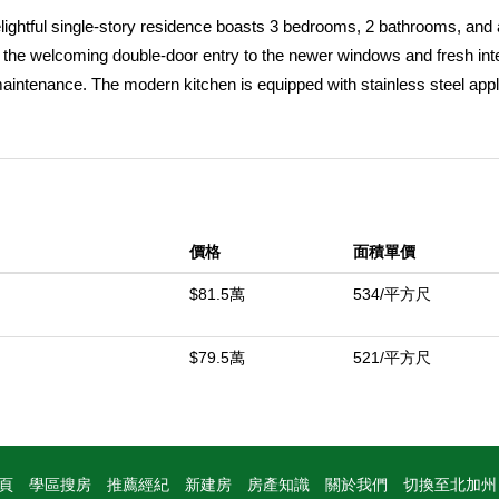
delightful single-story residence boasts 3 bedrooms, 2 bathrooms, and 
 the welcoming double-door entry to the newer windows and fresh inte
maintenance. The modern kitchen is equipped with stainless steel app
g and durable tile flooring. Relax in the expansive living room, anch
grades like mirrored closet doors, ceiling fans, and central AC/heat. T
ees, and secure block walls. Don't miss the opportunity to make this
中
價格
面積單價
$81.5萬
534/平方尺
$79.5萬
521/平方尺
頁
學區搜房
推薦經紀
新建房
房產知識
關於我們
切換至北加