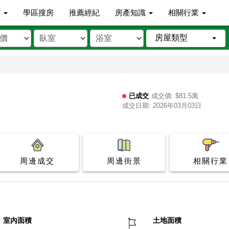
市
學區搜房
推薦經紀
房產知識
相關行業
房屋類型
已成交
成交價: $81.5萬
成交日期: 2026年03月03日
周邊成交
周邊街景
相關行業
室內面積
土地面積