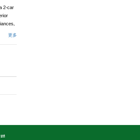
a 2-car
rior
liances,
ored by
更多
he
文描述
州