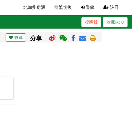
北加州房源
簡繁切換
登錄
註冊
提醒我
收藏夾:
0
收藏
分享