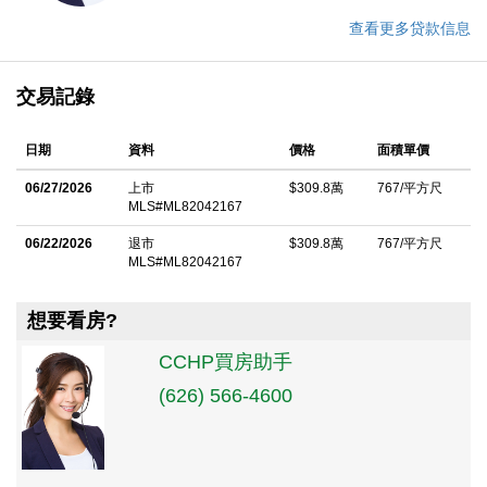
查看更多贷款信息
交易記錄
日期
資料
價格
面積單價
06/27/2026
上市
$309.8萬
767/平方尺
MLS#ML82042167
06/22/2026
退市
$309.8萬
767/平方尺
MLS#ML82042167
想要看房?
CCHP買房助手
(626) 566-4600