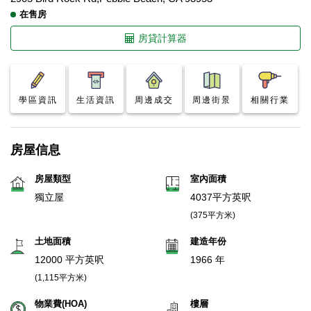
在售房
房貸計算器
學區資訊
生活資訊
周邊成交
周邊街景
相關行業
房屋信息
房屋類型
室內面積
獨立屋
4037平方英呎
(375平方米)
土地面積
建造年份
12000 平方英呎
1966 年
(1,115平方米)
物業費(HOA)
樓層