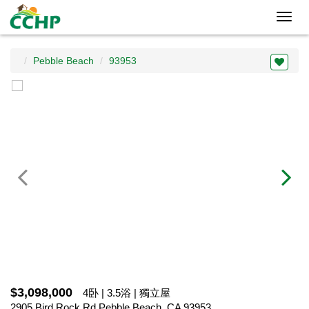
Toggl
navig
Pebble Beach
93953
$3,098,000
4卧 | 3.5浴 | 獨立屋
2905 Bird Rock Rd,Pebble Beach, CA 93953