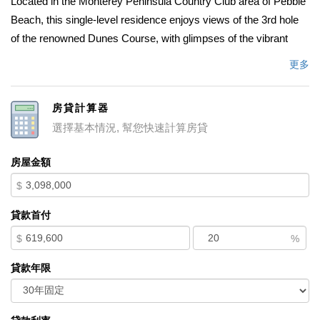
Located in the Monterey Peninsula Country Club area of Pebble
Beach, this single-level residence enjoys views of the 3rd hole
of the renowned Dunes Course, with glimpses of the vibrant
blue Pacific appearing through the pines in the distance. The
更多
home features a spacious primary suite with fireplace and
ensuite bath, along with an additional ensuite guest bedroom and
房貸計算器
two guest bedrooms served by a shared bath. The kitchen
選擇基本情況, 幫您快速計算房貸
opens to the breakfast area and family room, while a formal
dining room offers a natural setting for gatherings and
房屋金額
celebrations. A three-car garage is positioned at the rear of the
$
property and is complemented by a circular driveway designed
for convenient guest arrival. Pebble Beach living is defined by
貸款首付
miles of oceanfront trails, extraordinary coastal beauty, and the
$
%
cultural offerings of the Monterey Peninsula.
貸款年限
中文描述