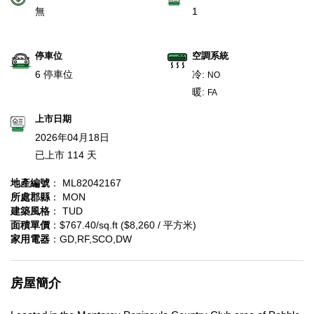
無
1
停車位
空調系統
6 停車位
冷:
NO
暖:
FA
上市日期
2026年04月18日
已上市 114 天
地產編號
： ML82042167
所處郡縣
： MON
建築風格
： TUD
面積單價
：$767.40/sq.ft ($8,260 / 平方米)
家用電器
：GD,RF,SCO,DW
房屋簡介