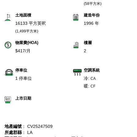
(58平方米)
土地面積
建造年份
16133 平方英呎
1996 年
(1,499平方米)
物業費(HOA)
樓層
$417/月
2
停車位
空調系統
1 停車位
冷:
CA
暖:
CF
上市日期
地產編號
： CV25247509
所處郡縣
： LA