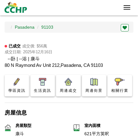
Toggl
navig
Pasadena
91103
已成交
成交價: $56萬
成交日期: 2025年12月16日
--卧 | --浴 | 康斗
80 N Raymond Av Unit 212,Pasadena, CA 91103
學區資訊
生活資訊
周邊成交
周邊街景
相關行業
房屋信息
房屋類型
室內面積
康斗
621平方英呎