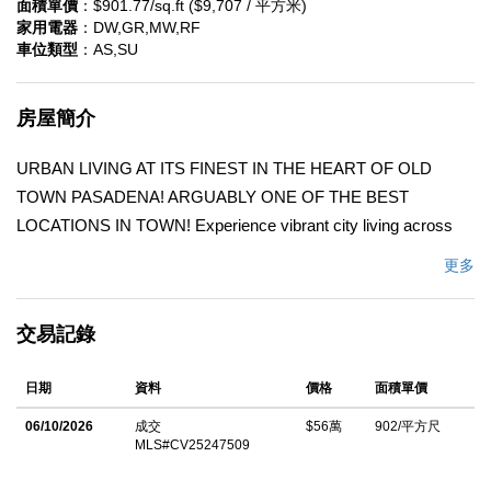
面積單價
：$901.77/sq.ft ($9,707 / 平方米)
家用電器
：DW,GR,MW,RF
車位類型
：AS,SU
房屋簡介
URBAN LIVING AT ITS FINEST IN THE HEART OF OLD
TOWN PASADENA! ARGUABLY ONE OF THE BEST
LOCATIONS IN TOWN! Experience vibrant city living across
from one of Pasadenaâ€™s most beautiful parks and just steps
更多
away from world-class shopping, dining, theaters, museums,
Historic City Hall, and the legendary Route 66/Colorado
交易記錄
Boulevard. Enjoy proximity to renowned Caltech, Pasadena City
College, the Huntington Library, and more, with easy freeway
日期
資料
價格
面積單價
access to downtown Los Angeles. Letâ€™s not forget the
proximity to the world-famous Rose Parade! This light and airy
06/10/2026
成交
$56萬
902/平方尺
MLS#CV25247509
studio offers an open, spacious feel with high ceilings, recessed
lighting, hardwood floors, and charming oak window seats.