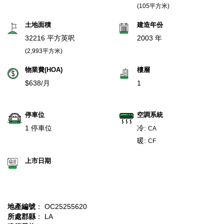
(105平方米)
土地面積
建造年份
32216 平方英呎
2003 年
(2,993平方米)
物業費(HOA)
樓層
$638/月
1
停車位
空調系統
1 停車位
冷:
CA
暖:
CF
上市日期
地產編號
： OC25255620
所處郡縣
： LA