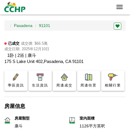
Toggl
navig
Pasadena
91101
已成交
成交價: $66.5萬
成交日期: 2025年12月10日
1卧 | 2浴 | 康斗
175 S Lake Unit 402,Pasadena, CA 91101
學區資訊
生活資訊
周邊成交
周邊街景
相關行業
房屋信息
房屋類型
室內面積
康斗
1126平方英呎