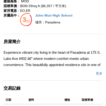
建築風格
： MOD
面積單價
：$590.59/sq.ft ($6,357 / 平方米)
家用電器
：EO,ER
所屬高中：
John Muir High School
城市：
Pasadena
房屋簡介
Experience vibrant city living in the heart of Pasadena at 175 S.
Lake Ave #402 â€” where modern comfort meets urban
convenience. This beautifully appointed residence sits in one of
Pasadenaâ€™s most desirable corridors on Lake Ave, just
更多
minutes from some of the cityâ€™s finest restaurants, cafes,
and shops. Enjoy your morning coffee at Philz or Republik,
交易記錄
lunch at Marina, and sushi nights at Sugarfish â€” all just around
the corner. Youâ€™re also minutes from Erewhon, Macyâ€™s,
日期
資料
價格
面積單價
and the Shops on Lake, with Old Town Pasadena a short drive