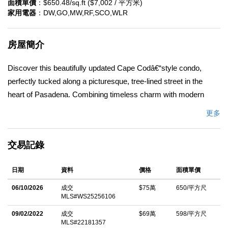
面積單價
：$650.48/sq.ft ($7,002 / 平方米)
家用電器
：DW,GO,MW,RF,SCO,WLR
房屋簡介
Discover this beautifully updated Cape Codâ€“style condo,
perfectly tucked along a picturesque, tree-lined street in the
heart of Pasadena. Combining timeless charm with modern
convenience, this home offers an exceptional lifestyle in one of
更多
the cityâ€™s most sought-after locations. Step inside to an
open, light-filled main level where the spacious living and dining
交易記錄
areas flow seamlessly together ideal for relaxing or entertaining
with friends and family. The thoughtfully designed kitchen
日期
資料
價格
面積單價
features generous cabinet and counter space, along with newer
stainless-steel appliances for effortless everyday living.
06/10/2026
成交
$75萬
650/平方尺
MLS#WS25256106
Upstairs, both bedrooms are true primary suites, each complete
with its own ensuite bath, abundant closet space, and tranquil
09/02/2022
成交
$69萬
598/平方尺
MLS#22181357
mountain vistas. Enjoy ultimate convenience with an attached