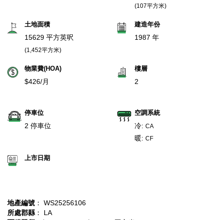
(107平方米)
土地面積
建造年份
15629 平方英呎
1987 年
(1,452平方米)
物業費(HOA)
樓層
$426/月
2
停車位
空調系統
2 停車位
冷:
CA
暖:
CF
上市日期
地產編號
： WS25256106
所處郡縣
： LA