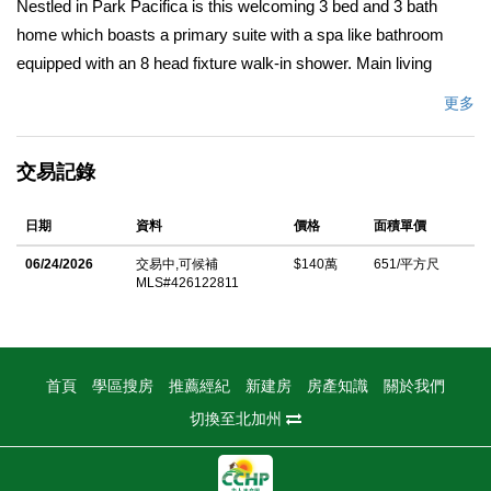
Nestled in Park Pacifica is this welcoming 3 bed and 3 bath
home which boasts a primary suite with a spa like bathroom
equipped with an 8 head fixture walk-in shower. Main living
space includes a gas wood burning fireplace, built-in sound
更多
system, Marvin wood sash/clad Low-E casement windows,
Eat-in kitchen & dining area include a Viking 6 burner gas stove,
交易記錄
SubZero refrigerator, Bosch dishwasher, breakfast bar. Lots of
added touches throughout stained glass, an atrium sunlit entry &
日期
資料
價格
面積單價
separate laundry room w/stainless sink, granite counter & tile
floors. Outdoor space includes a landscaped yard w/sun filled
06/24/2026
交易中,可候補
$140萬
651/平方尺
MLS#426122811
deck, mountain views, mature trees, and a charming old world
workshop. A Must See!!!
中文描述
首頁
學區搜房
推薦經紀
新建房
房產知識
關於我們
切換至北加州