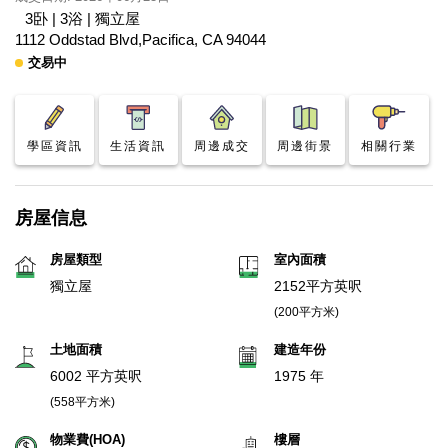
3卧 | 3浴 | 獨立屋
1112 Oddstad Blvd,Pacifica, CA 94044
交易中
學區資訊
生活資訊
周邊成交
周邊街景
相關行業
房屋信息
房屋類型
室內面積
獨立屋
2152平方英呎
(200平方米)
土地面積
建造年份
6002 平方英呎
1975 年
(558平方米)
物業費(HOA)
樓層