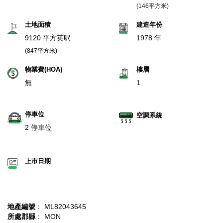
(146平方米)
土地面積
建造年份
9120 平方英呎
1978 年
(847平方米)
物業費(HOA)
樓層
無
1
停車位
空調系統
2 停車位
上市日期
地產編號
： ML82043645
所處郡縣
： MON