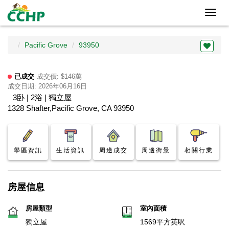
Toggl
navig
Pacific Grove
93950
已成交
成交價: $146萬
成交日期: 2026年06月16日
3卧 | 2浴 | 獨立屋
1328 Shafter,Pacific Grove, CA 93950
學區資訊
生活資訊
周邊成交
周邊街景
相關行業
房屋信息
房屋類型
室內面積
獨立屋
1569平方英呎