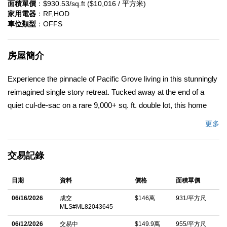
面積單價
：$930.53/sq.ft ($10,016 / 平方米)
家用電器
：RF,HOD
車位類型
：OFFS
房屋簡介
Experience the pinnacle of Pacific Grove living in this stunningly
reimagined single story retreat. Tucked away at the end of a
quiet cul-de-sac on a rare 9,000+ sq. ft. double lot, this home
offers a park-like sanctuary framed by majestic oaks. The
更多
interior has been meticulously transformed, blending modern
elegance with a warm, cozy vibe. Bathed in natural light, the
交易記錄
open floor plan features a chefs kitchen with premium finishes
and designer bathrooms updated to spa-like standards. With
日期
資料
價格
面積單價
three spacious bedrooms and a versatile bonus room perfect for
a den or fourth bedroom, there is ample space for every
06/16/2026
成交
$146萬
931/平方尺
MLS#ML82043645
lifestyle. Recent upgrades including a newer furnace, tankless
water heater, and dual-pane windows ensure effortless comfort.
06/12/2026
交易中
$149.9萬
955/平方尺