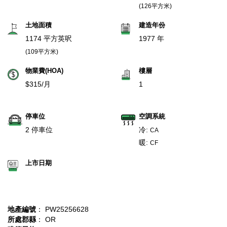
(126平方米)
土地面積
建造年份
1174 平方英呎
1977 年
(109平方米)
物業費(HOA)
樓層
$315/月
1
停車位
空調系統
2 停車位
冷:
CA
暖:
CF
上市日期
地產編號
： PW25256628
所處郡縣
： OR