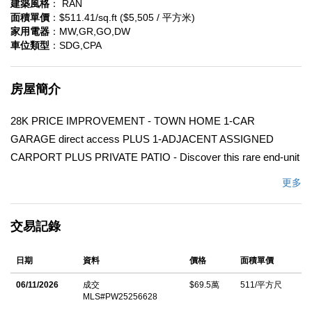
建築風格
： RAN
面積單價
：$511.41/sq.ft ($5,505 / 平方米)
家用電器
：MW,GR,GO,DW
車位類型
：SDG,CPA
房屋簡介
28K PRICE IMPROVEMENT - TOWN HOME 1-CAR
GARAGE direct access PLUS 1-ADJACENT ASSIGNED
CARPORT PLUS PRIVATE PATIO - Discover this rare end-unit
Town Home offering the perfect blend of comfort, privacy, and
更多
convenience. Featuring 2 bedrooms PLUS a DOWNSTAIRS
OFFICE that could be used as a bedroom and 1.5 baths, this
交易記錄
home includes both a one-car garage PLUS one-assigned
carport with direct access to your private enclosed patio â€”
日期
資料
價格
面積單價
ideal for seamless indoor-outdoor living, new water heater
installed. Step inside to a light-filled living room highlighted by a
06/11/2026
成交
$69.5萬
511/平方尺
MLS#PW25256628
cozy fireplace and wet bar, creating a warm, inviting space