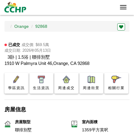
Toggl
navig
Orange
92868
已成交
成交價: $69.5萬
成交日期: 2026年05月13日
3卧 | 1.5浴 | 聯排別墅
1910 W Palmyra Unit 46,Orange, CA 92868
學區資訊
生活資訊
周邊成交
周邊街景
相關行業
房屋信息
房屋類型
室內面積
聯排別墅
1359平方英呎