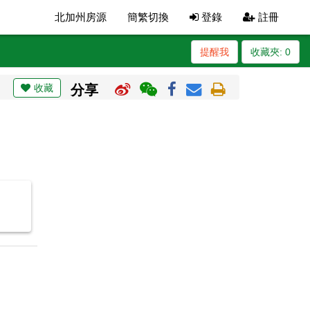
北加州房源
簡繁切換
登錄
註冊
提醒我
收藏夾:
0
收藏
分享