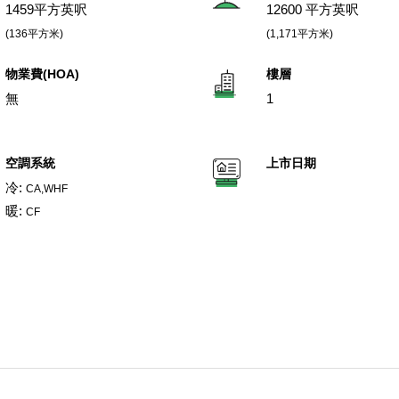
1459平方英呎
12600 平方英呎
(136平方米)
(1,171平方米)
物業費(HOA)
樓層
無
1
空調系統
上市日期
冷:
CA,WHF
暖:
CF