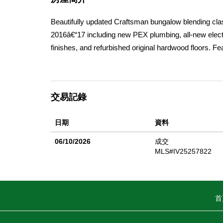
Beautifully updated Craftsman bungalow blending cla
2016â€“17 including new PEX plumbing, all-new electr
finishes, and refurbished original hardwood floors. Fe
whole-house fan. Finished basement (approx. 300 sqf
finishes, built-in BBQ, fireplace, and full utility h
Oversized 32x20 garage includes 220V, 50-amp subp
交易記錄
tankless water heater, mix of original and new doub
Ontario gem.
日期
資料
06/10/2026
成交
MLS#IV25257822
首