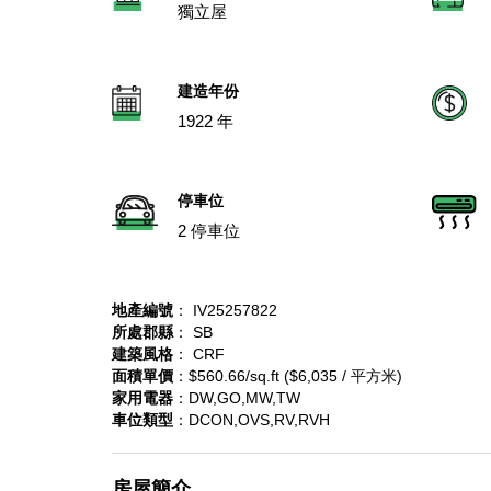
獨立屋
建造年份
1922 年
停車位
2 停車位
地產編號
： IV25257822
所處郡縣
： SB
建築風格
： CRF
面積單價
：$560.66/sq.ft ($6,035 / 平方米)
家用電器
：DW,GO,MW,TW
車位類型
：DCON,OVS,RV,RVH
房屋簡介