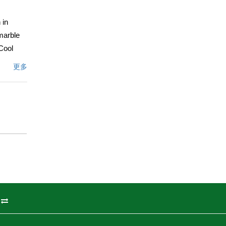
 in
marble
 Cool
th stone
更多
sides.
r HVAC,
 in this
文描述
州