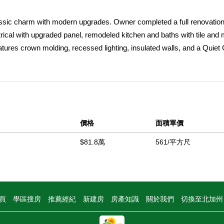
ssic charm with modern upgrades. Owner completed a full renovation
ical with upgraded panel, remodeled kitchen and baths with tile and 
atures crown molding, recessed lighting, insulated walls, and a Quiet
t) offers great flex space. Backyard is an entertainerâ€™s dream wi
ookups. Dual RV parking with sewer cleanouts and 50-amp power on both 
anel, and plumbingâ€”ideal for ADU conversion or workshop. Newe
le-pane windows. True Craftsman character meets modern convenience
價格
面積單價
中
$81.8萬
561/平方尺
頁
學區搜房
推薦經紀
新建房
房產知識
關於我們
切換至北加