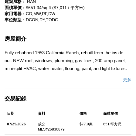
建築風格
： RAN
面積單價
：$651.34/sq.ft ($7,011 / 平方米)
家用電器
：GD,MW,RF,DW
車位類型
：DCON,DY,TODG
房屋簡介
Fully rehabbed 1953 California Ranch, rebuilt from the inside
out. NEW roof, windows, plumbing, gas lines, 200-amp panel,
mini-split HVAC, water heater, flooring, paint, and light fixtures.
All permitted and inspected. New master bath with shower and
更多
36" vanity. New full hallway bath with tub/shower combo and 42"
vanity. Both fully permitted. Approved plans for 998 sqft
交易記錄
detached ADU ready to pull permit. Detached 2-car garage, long
driveway, NEW: Roof | Windows | Plumbing | Gas Lines | 200-
日期
資料
價格
面積單價
Amp Electrical Panel | Mini-Split HVAC | Water Heater | Flooring
| Interior & Exterior Paint | Light Fixtures | Kitchen | Bathrooms
07/25/2026
成交
$77.9萬
651/平方尺
MLS#26830879
AND Approved 998 sqft detached ADU. Eligible for $10,000