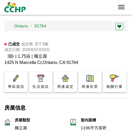
Toggl
navig
Ontario
91764
已成交
成交價: $77.9萬
成交日期: 2026年07月02日
3卧 | 1.75浴 | 獨立屋
1425 N Marcella Ct,Ontario, CA 91764
學區資訊
生活資訊
周邊成交
周邊街景
相關行業
房屋信息
房屋類型
室內面積
獨立屋
1196平方英呎