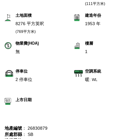
(111平方米)
土地面積
建造年份
8276 平方英呎
1953 年
(769平方米)
物業費(HOA)
樓層
無
1
停車位
空調系統
2 停車位
暖:
WL
上市日期
地產編號
： 26830879
所處郡縣
： SB