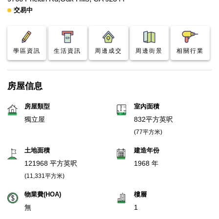
交易中
學區資訊
生活資訊
周邊成交
周邊街景
相關行業
房屋信息
房屋類型
室內面積
獨立屋
832平方英呎
(77平方米)
土地面積
建造年份
121968 平方英呎
1968 年
(11,331平方米)
物業費(HOA)
樓層
無
1