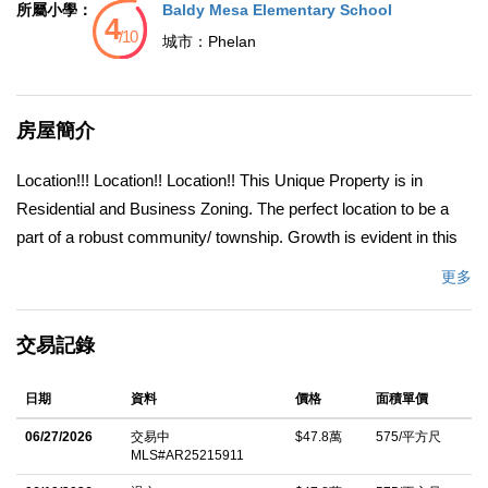
所屬小學：
Baldy Mesa Elementary School
城市：
Phelan
房屋簡介
Location!!! Location!! Location!! This Unique Property is in
Residential and Business Zoning. The perfect location to be a
part of a robust community/ township. Growth is evident in this
community and adjacent to this parcel of land Structures and
更多
development is evident. This Property offers multiple options,
You can develop the existing structure/house as an office with
交易記錄
an expansive lot for Trailers, Trucks and Recreational Vehicle
Parking or other Business opportunities. Property is fenced.
日期
資料
價格
面積單價
House has 2 Bedrooms and 1 Bath being rented to tenant.
Buyer to verify all permits and the accuracy of all the
06/27/2026
交易中
$47.8萬
575/平方尺
MLS#AR25215911
information, land use with City/County.