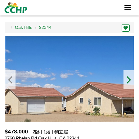
Toggl
navig
Oak Hills
92344
$478,000
2卧 | 1浴 | 獨立屋
9760 Phelan Rd,Oak Hills, CA 92344