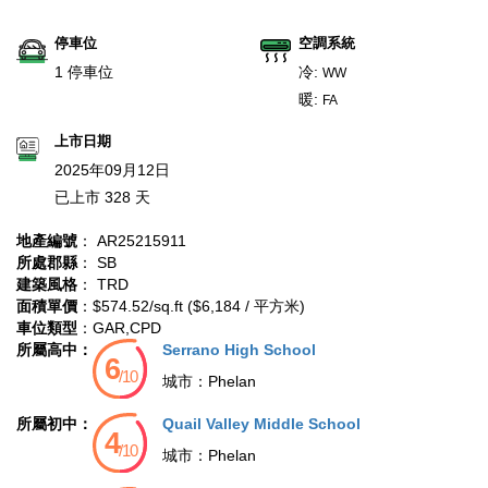
停車位
空調系統
1 停車位
冷:
WW
暖:
FA
上市日期
2025年09月12日
已上市 328 天
地產編號
： AR25215911
所處郡縣
： SB
建築風格
： TRD
面積單價
：$574.52/sq.ft ($6,184 / 平方米)
車位類型
：GAR,CPD
所屬高中：
Serrano High School
城市：
Phelan
所屬初中：
Quail Valley Middle School
城市：
Phelan