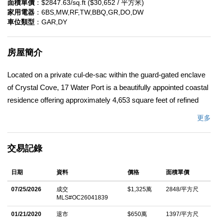
面積單價
：$2847.63/sq.ft ($30,652 / 平方米)
家用電器
：6BS,MW,RF,TW,BBQ,GR,DO,DW
車位類型
：GAR,DY
房屋簡介
Located on a private cul-de-sac within the guard-gated enclave
of Crystal Cove, 17 Water Port is a beautifully appointed coastal
residence offering approximately 4,653 square feet of refined
living on a sprawling 17,678 square foot corner homesite. The
更多
premier setting provides exceptional privacy along with
picturesque canyon and ocean views. The home offers four
交易記錄
generously sized ensuite bedrooms, including a primary suite
and an additional main-level ensuite ideal for guests or
日期
資料
價格
面積單價
multigenerational living, with two private suites upstairs.
Designed for seamless indoor-outdoor living, floor-to-ceiling
07/25/2026
成交
$1,325萬
2848/平方尺
MLS#OC26041839
retractable bifold doors open the great room and kitchen to
expansive outdoor entertaining spaces. The recently reimagined
01/21/2020
退市
$650萬
1397/平方尺