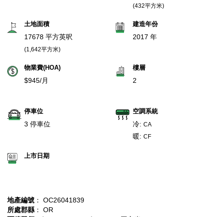
(432平方米)
土地面積
建造年份
17678 平方英呎
2017 年
(1,642平方米)
物業費(HOA)
樓層
$945/月
2
停車位
空調系統
3 停車位
冷:
CA
暖:
CF
上市日期
地產編號
： OC26041839
所處郡縣
： OR