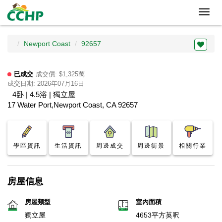
Toggl
navig
Newport Coast
92657
已成交
成交價: $1,325萬
成交日期: 2026年07月16日
4卧 | 4.5浴 | 獨立屋
17 Water Port,Newport Coast, CA 92657
學區資訊
生活資訊
周邊成交
周邊街景
相關行業
房屋信息
房屋類型
室內面積
獨立屋
4653平方英呎