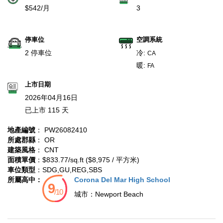
$542/月
3
停車位
空調系統
2 停車位
冷:
CA
暖:
FA
上市日期
2026年04月16日
已上市 115 天
地產編號
： PW26082410
所處郡縣
： OR
建築風格
： CNT
面積單價
：$833.77/sq.ft ($8,975 / 平方米)
車位類型
：SDG,GU,REG,SBS
所屬高中：
Corona Del Mar High School
城市：
Newport Beach