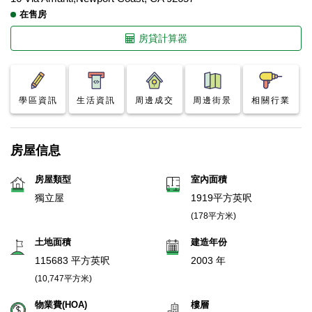
在售房
房貸計算器
學區資訊
生活資訊
周邊成交
周邊街景
相關行業
房屋信息
房屋類型
室內面積
獨立屋
1919平方英呎
(178平方米)
土地面積
建造年份
115683 平方英呎
2003 年
(10,747平方米)
物業費(HOA)
樓層