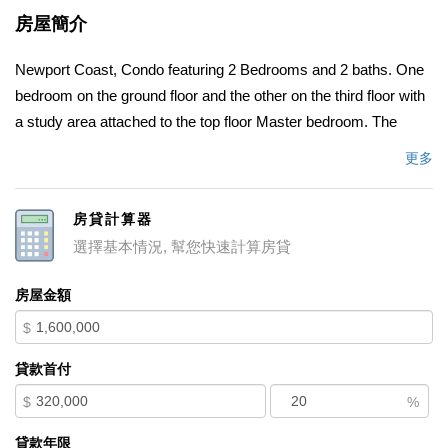
房屋簡介
Newport Coast, Condo featuring 2 Bedrooms and 2 baths. One
bedroom on the ground floor and the other on the third floor with
a study area attached to the top floor Master bedroom. The
master bath is very generous in size. The unit itself is in a quiet
更多
location within a cul-de-sac. Some beautiful wood flooring
complimented with custom carpeting. The open plan kitchen has
房貸計算器
beautiful granite counters and stainless-steel appliances, flows
選擇基本情況, 幫您快速計算房貸
easily into the 2nd floor living/dining area separated by a
fireplace, where there is a balcony perfect for outdoor dining and
房屋金額
lounging. This development backs up to a wonderful shopping
$
mall with many wonderful amenities on offer, including
restaurant facilities and grocery shopping. This development
貸款首付
also offers a club house within quick steps with a pool for
$
%
swimming and meeting facilities including a smaller pool within
walking distance of the unit. Located at the top of the hill at San
貸款年限