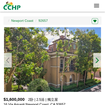
Toggl
navig
Newport Coast
92657
$1,600,000
2卧 | 2.5浴 | 獨立屋
16 Via Amanti,Newport Coast, CA 92657