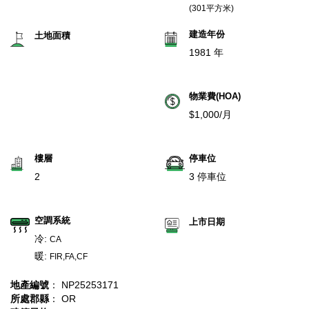
(301平方米)
建造年份
土地面積
1981 年
物業費(HOA)
$1,000/月
樓層
停車位
2
3 停車位
空調系統
上市日期
冷:
CA
暖:
FIR,FA,CF
地產編號
： NP25253171
所處郡縣
： OR