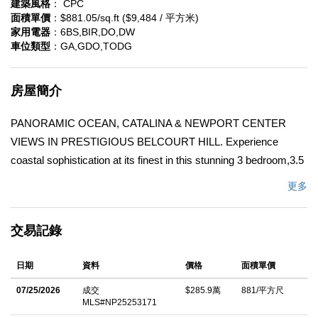
建築風格
： CPC
面積單價
：$881.05/sq.ft ($9,484 / 平方米)
家用電器
：6BS,BIR,DO,DW
車位類型
：GA,GDO,TODG
房屋簡介
PANORAMIC OCEAN, CATALINA & NEWPORT CENTER
VIEWS IN PRESTIGIOUS BELCOURT HILL. Experience
coastal sophistication at its finest in this stunning 3 bedroom,3.5
bath, 3,246 square foot home, with 3 car garage. Beautifully
更多
remodeled in 2021. MOVE IN READY. This unique end unit
home is situated on a coveted, elevated lot with panoramic
交易記錄
views of Palos Verdes, Catalina Island, Newport Center.
Breathtaking sunset view elevates the California Coastal
日期
資料
價格
面積單價
lifestyle. The generous floor plan is enhanced by the
convenience of having the Primary bedroom with ensuite bath,
07/25/2026
成交
$285.9萬
881/平方尺
MLS#NP25253171
walk in closet, tranquil sitting area, custom fireplace and built-in