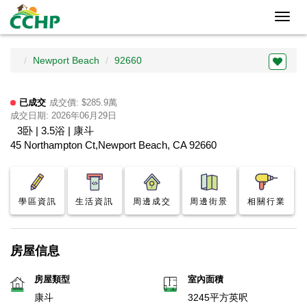
Toggl
navig
Newport Beach
92660
已成交
成交價: $285.9萬
成交日期: 2026年06月29日
3卧 | 3.5浴 | 康斗
45 Northampton Ct,Newport Beach, CA 92660
學區資訊
生活資訊
周邊成交
周邊街景
相關行業
房屋信息
房屋類型
室內面積
康斗
3245平方英呎