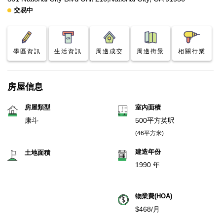
交易中
學區資訊
生活資訊
周邊成交
周邊街景
相關行業
房屋信息
房屋類型
室內面積
康斗
500平方英呎
(46平方米)
建造年份
土地面積
1990 年
物業費(HOA)
$468/月