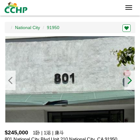
Toggl
navig
National City
91950
$245,000
1卧 | 1浴 | 康斗
801 National City Blvd Unit 210,National City, CA 91950