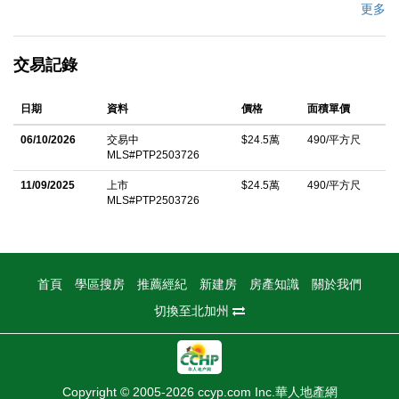
更多
中文描述
交易記錄
日期
資料
價格
面積單價
06/10/2026
交易中
$24.5萬
490/平方尺
MLS#PTP2503726
11/09/2025
上市
$24.5萬
490/平方尺
MLS#PTP2503726
首頁
學區搜房
推薦經紀
新建房
房產知識
關於我們
切換至北加州
Copyright © 2005-2026 ccyp.com Inc.華人地產網