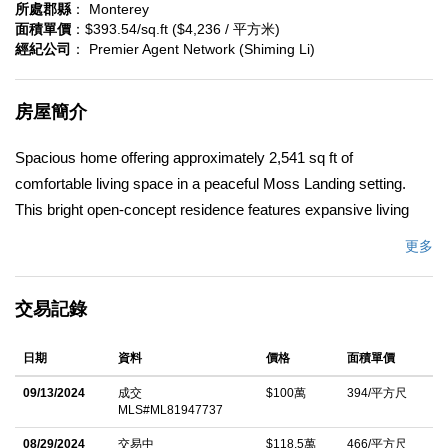
所處郡縣
： Monterey
面積單價
：$393.54/sq.ft ($4,236 / 平方米)
經紀公司
： Premier Agent Network (Shiming Li)
房屋簡介
Spacious home offering approximately 2,541 sq ft of
comfortable living space in a peaceful Moss Landing setting.
This bright open-concept residence features expansive living
and dining areas with abundant natural light, wide plank flooring,
更多
and a functional kitchen with generous cabinetry, ample counter
space, and a convenient breakfast bar. A dedicated laundry
交易記錄
room with built-in storage and utility sink adds everyday
convenience. Enjoy indoor-outdoor living with access to a
日期
資料
價格
面積單價
private deck area ideal for relaxing or entertaining while taking in
the serene open surroundings. Ideally located near coastal
09/13/2024
成交
$100萬
394/平方尺
MLS#ML81947737
recreation, nature preserves, and major commuter routes, this
property presents a wonderful opportunity to enjoy space,
08/29/2024
交易中
$118.5萬
466/平方尺