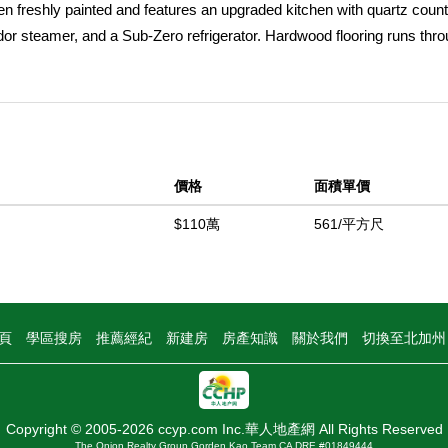
been freshly painted and features an upgraded kitchen with quartz coun
dor steamer, and a Sub-Zero refrigerator. Hardwood flooring runs thr
nd modern finishes. Two separate living room areas provide ample 
ary suite sits on the opposite side of the home for added privacy and i
to a peaceful backyard with sweeping views of the surrounding Monte
vening sunsets.
中
價格
面積單價
$110萬
561/平方尺
頁
學區搜房
推薦經紀
新建房
房產知識
關於我們
切換至北加
Copyright © 2005-2026 ccyp.com Inc.華人地產網 All Rights Reserved
The Onion Realty Group Gorden Kao Team CA DRE #01849444