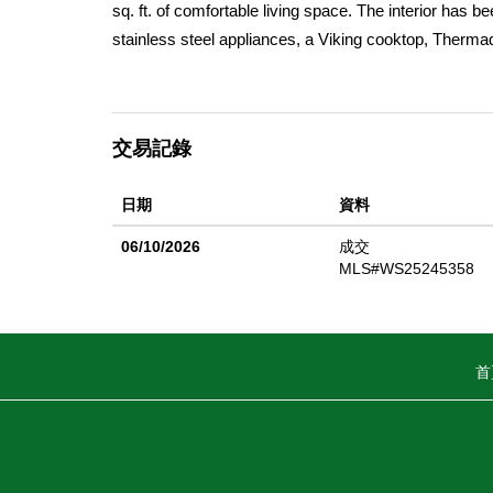
sq. ft. of comfortable living space. The interior has 
stainless steel appliances, a Viking cooktop, Therma
the home, complementing the remodeled bathrooms a
for entertaining or relaxing. The large, secluded prim
a walk-in closet and private bathroom. Step outside 
交易記錄
hillsâ€”perfect for enjoying your morning coffee or e
日期
資料
06/10/2026
成交
MLS#WS25245358
首