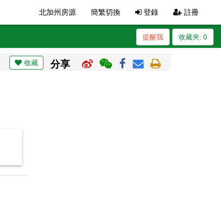
北加州房源
簡繁切換
登錄
註冊
提醒我
收藏夾:
0
收藏
分享