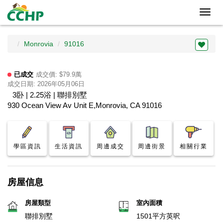
Toggl
navig
Monrovia
91016
已成交
成交價: $79.9萬
成交日期: 2026年05月06日
3卧 | 2.25浴 | 聯排別墅
930 Ocean View Av Unit E,Monrovia, CA 91016
學區資訊
生活資訊
周邊成交
周邊街景
相關行業
房屋信息
房屋類型
室內面積
聯排別墅
1501平方英呎