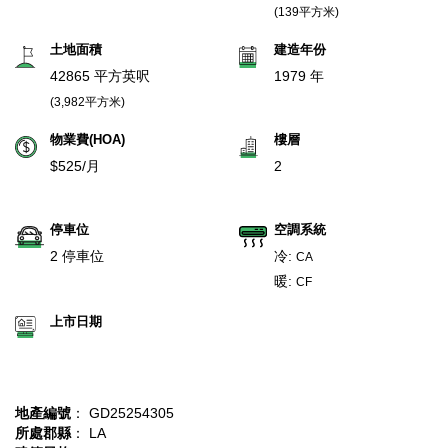
(139平方米)
土地面積
建造年份
42865 平方英呎
1979 年
(3,982平方米)
物業費(HOA)
樓層
$525/月
2
停車位
空調系統
2 停車位
冷:
CA
暖:
CF
上市日期
地產編號
： GD25254305
所處郡縣
： LA