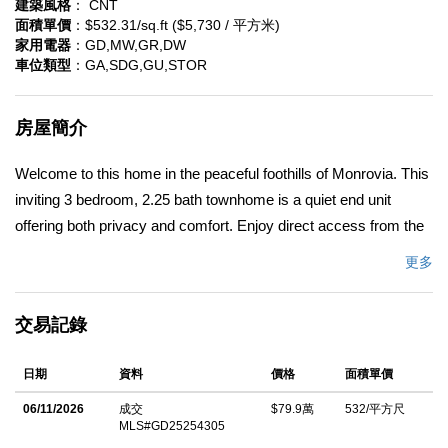
建築風格
： CNT
面積單價
：$532.31/sq.ft ($5,730 / 平方米)
家用電器
：GD,MW,GR,DW
車位類型
：GA,SDG,GU,STOR
房屋簡介
Welcome to this home in the peaceful foothills of Monrovia. This
inviting 3 bedroom, 2.25 bath townhome is a quiet end unit
offering both privacy and comfort. Enjoy direct access from the
private attached garage with built-in storage. Inside, the open
更多
living & dining area feels bright and welcoming, featuring a cozy
fireplace, large garden window that fills the space with natural
交易記錄
light, and stylish vinyl flooring. Sliding glass doors open to a
private patio, perfect for indoor/outdoor entertaining. The
日期
資料
價格
面積單價
contemporary kitchen offers abundant cabinetry, generous
counter space, & a convenient breakfast bar ideal for casual
06/11/2026
成交
$79.9萬
532/平方尺
MLS#GD25254305
dining. Upstairs you'll find all three bedrooms, including a